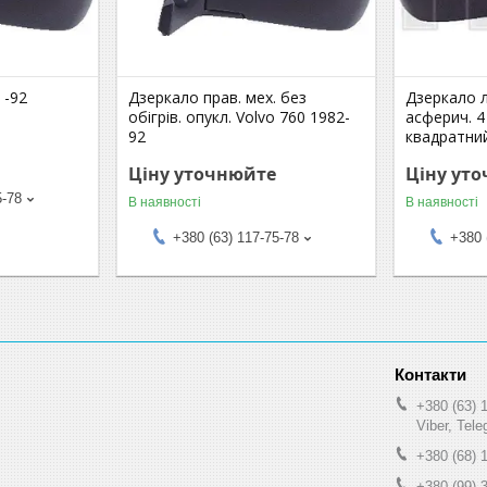
 -92
Дзеркало прав. мех. без
Дзеркало ле
обігрів. опукл. Volvo 760 1982-
асферич. 4
92
квадратний
Ціну уточнюйте
Ціну ут
5-78
В наявності
В наявності
+380 (63) 117-75-78
+380 
+380 (63) 
Viber, Tel
+380 (68) 
+380 (99) 