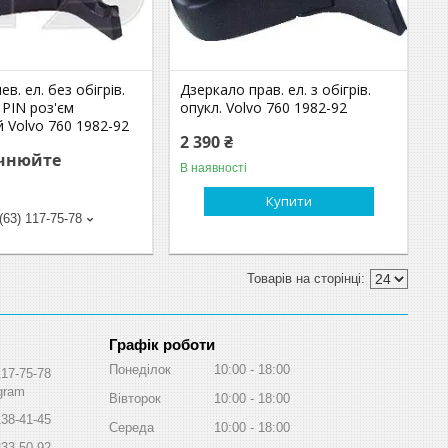
в. ел. без обігрів.
Дзеркало прав. ел. з обігрів.
 PIN роз'єм
опукл. Volvo 760 1982-92
 Volvo 760 1982-92
2 390 ₴
очнюйте
В наявності
Купити
(63) 117-75-78
Графік роботи
Понеділок
10:00
18:00
117-75-78
egram
Вівторок
10:00
18:00
138-41-45
Середа
10:00
18:00
333-50-92