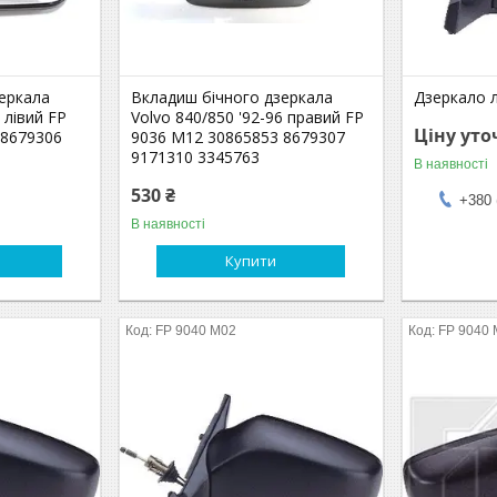
еркала
Вкладиш бічного дзеркала
Дзеркало л
 лівий FP
Volvo 840/850 '92-96 правий FP
Ціну ут
 8679306
9036 M12 30865853 8679307
9171310 3345763
В наявності
530 ₴
+380 
В наявності
Купити
FP 9040 M02
FP 9040