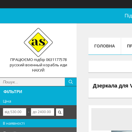
Під
ГОЛОВНА
П
ПРАЦЮЄМО підбір 0631177578
русский военный корабль иди
НАХУЙ
Дзеркала для
ФІЛЬТРИ
Ціна
В наявності