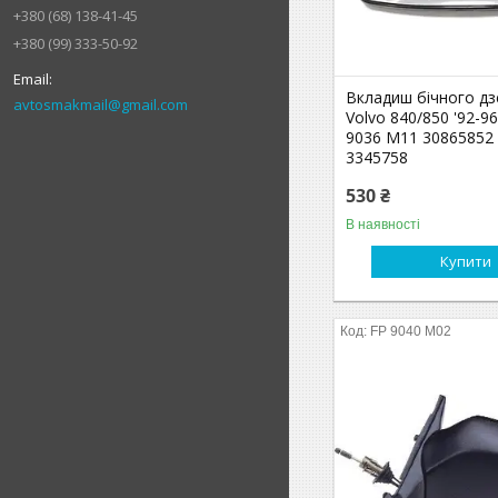
+380 (68) 138-41-45
+380 (99) 333-50-92
Вкладиш бічного дз
avtosmakmail@gmail.com
Volvo 840/850 '92-96
9036 M11 30865852
3345758
530 ₴
В наявності
Купити
FP 9040 M02