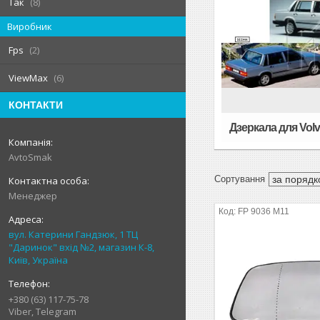
Так
8
Виробник
Fps
2
ViewMax
6
КОНТАКТИ
Дзеркала для Volv
AvtoSmak
Менеджер
FP 9036 M11
вул. Катерини Гандзюк, 1 ТЦ
"Даринок" вхід №2, магазин К-8,
Київ, Україна
+380 (63) 117-75-78
Viber, Telegram