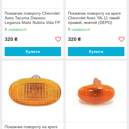
Покажчик повороту Chevrolet
Покажчик повороту на крилі
Aveo Tacuma Daewoo
Chevrolet Aveo '06-11 лівий/
Leganza Matiz Nubira Vida FP
правий, жовтий (DEPO)
1141 KB10-E 96323669
В наявності
В наявності
96190579
320
320
₴
₴
Купити
Купити
Покажчик повороту на крилі