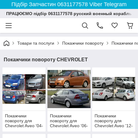
Підбір Запчастин 0631177578 Viber Telegram
ПРАЦЮЄМО підбір 0631177578 русский военный корабль и
Товари та послуги
Покажчики повороту
Покажчики 
Покажчики повороту CHEVROLET
Покажчики
Покажчики
Покажчики
повороту для
повороту для
повороту для
Chevrolet Aveo '04-
Chevrolet Aveo '06-
Chevrolet Aveo '12-
06 SDN/HB Т200
12 Т250
SDN/HB T300