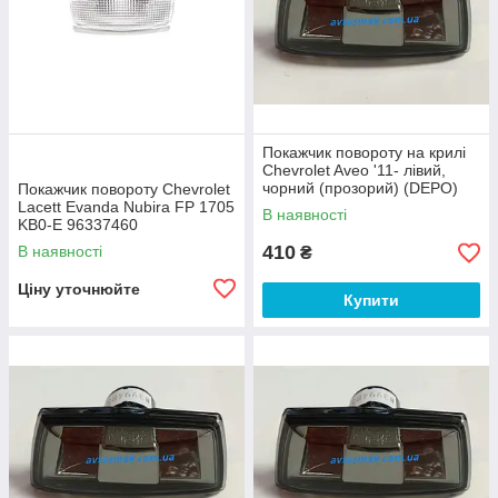
Покажчик повороту на крилі
Chevrolet Aveo '11- лівий,
чорний (прозорий) (DEPO)
Покажчик повороту Chevrolet
Lacett Evanda Nubira FP 1705
В наявності
KB0-E 96337460
2351402NUE 2505196E
410
В наявності
₴
0160110KB0C
Ціну уточнюйте
Купити