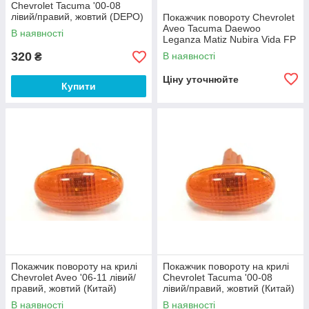
Chevrolet Tacuma '00-08
лівий/правий, жовтий (DEPO)
Покажчик повороту Chevrolet
Aveo Tacuma Daewoo
В наявності
Leganza Matiz Nubira Vida FP
1141 KB10-E 96323669
320
В наявності
₴
96190579
Ціну уточнюйте
Купити
Покажчик повороту на крилі
Покажчик повороту на крилі
Chevrolet Aveo '06-11 лівий/
Chevrolet Tacuma '00-08
правий, жовтий (Китай)
лівий/правий, жовтий (Китай)
В наявності
В наявності