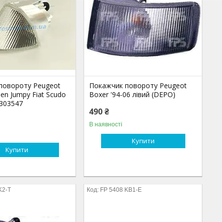
повороту Peugeot
Покажчик повороту Peugeot
oen Jumpy Fiat Scudo
Boxer '94-06 лівий (DEPO)
6303547
490 ₴
В наявності
Купити
Купити
K2-T
FP 5408 KB1-E