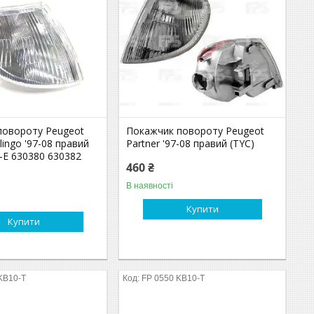
 повороту Peugeot
Покажчик повороту Peugeot
lingo '97-08 правий
Partner '97-08 правий (TYC)
-E 630380 630382
460 ₴
В наявності
Купити
Купити
KB10-T
FP 0550 KB10-T