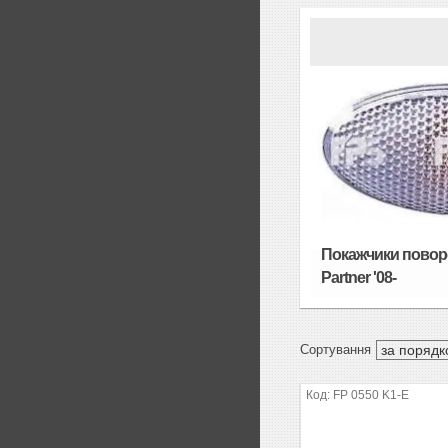
Покажчики повор
Partner '08-
FP 0550 K1-E