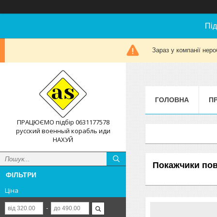
Під
Зараз у компанії неро
ГОЛОВНА
П
ПРАЦЮЄМО підбір 0631177578
русский военный корабль иди
НАХУЙ
Покажчики по
ФІЛЬТРИ
Ціна