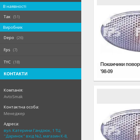
В наявності
Так
51
Виробник
Depo
26
Fps
7
TYC
18
Покажчики поворо
'98-09
КОНТАКТИ
AvtoSmak
Менеджер
вул. Катерини Гандзюк, 1 ТЦ
"Даринок" вхід №2, магазин К-8,