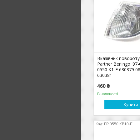
Вказівник повороту
Partner Berlingo '97
0550 K1-E 630379 0
630381
460 ₴
В наявності
Купити
FP 0550 KB10-E