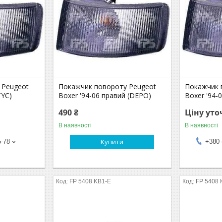
 Peugeot
Покажчик повороту Peugeot
Покажчик 
TYC)
Boxer '94-06 правий (DEPO)
Boxer '94-
490 ₴
Ціну ут
В наявності
В наявності
Купити
5-78
+380 
FP 5408 KB1-E
FP 5408 