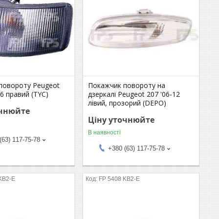
повороту Peugeot
Покажчик повороту на
06 правий (TYC)
дзеркалі Peugeot 207 '06-12
лівий, прозорий (DEPO)
очнюйте
Ціну уточнюйте
В наявності
(63) 117-75-78
+380 (63) 117-75-78
KB2-E
FP 5408 KB2-E