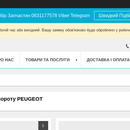
бір Запчастин 0631177578 Viber Telegram
Швидкий Підб
бочій час або вихідний. Вашу заявку обов'язково буде оброблено у робочи
РО НАС
ТОВАРИ ТА ПОСЛУГИ
ДОСТАВКА І ОПЛАТА
вороту PEUGEOT
5