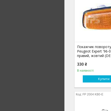
Покажчик повороту 
Peugeot Expert '96-0
правий, жовтий (D
330 ₴
В наявності
Купити
FP 2004 KB0-E