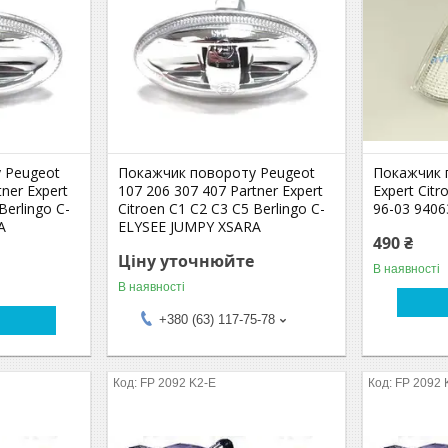
 Peugeot
Покажчик повороту Peugeot
Покажчик 
ner Expert
107 206 307 407 Partner Expert
Expert Citr
Berlingo C-
Citroen C1 C2 C3 C5 Berlingo C-
96-03 940
A
ELYSEE JUMPY XSARA
490 ₴
Ціну уточнюйте
В наявності
В наявності
+380 (63) 117-75-78
FP 2092 K2-E
FP 2092 