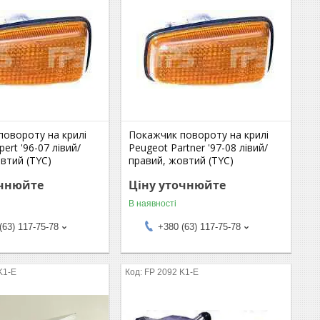
повороту на крилі
Покажчик повороту на крилі
ert '96-07 лівий/
Peugeot Partner '97-08 лівий/
втий (TYC)
правий, жовтий (TYC)
очнюйте
Ціну уточнюйте
В наявності
(63) 117-75-78
+380 (63) 117-75-78
K1-E
FP 2092 K1-E