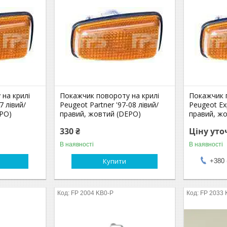
на крилі
Покажчик повороту на крилі
Покажчик 
7 лівий/
Peugeot Partner '97-08 лівий/
Peugeot Exp
EPO)
правий, жовтий (DEPO)
правий, жо
330 ₴
Ціну ут
В наявності
В наявності
Купити
+380 
FP 2004 KB0-P
FP 2033 