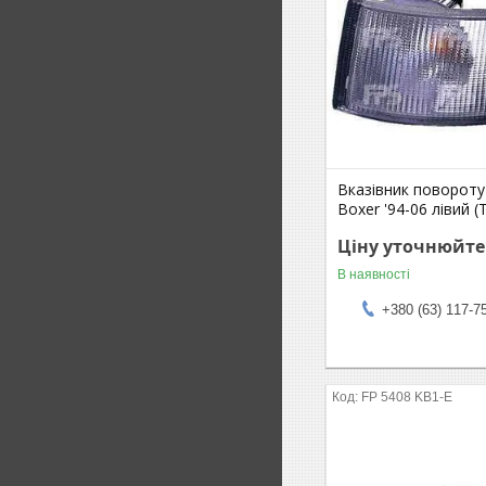
Вказівник повороту
Boxer '94-06 лівий (
Ціну уточнюйте
В наявності
+380 (63) 117-7
FP 5408 KB1-E