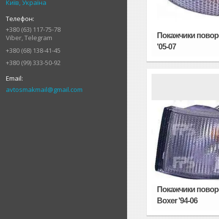
Київ, Україна
+380 (63) 117-75-78
Покажчики поворо
Viber, Telegram
'05-07
+380 (68) 138-41-45
+380 (99) 333-50-92
avtosmakmail@gmail.com
Покажчики повор
Boxer '94-06