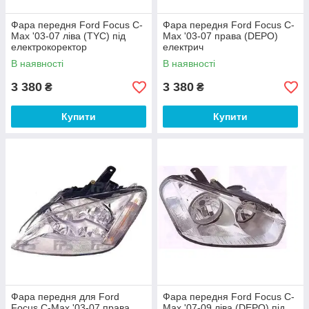
Фара передня Ford Focus C-
Фара передня Ford Focus C-
Max '03-07 ліва (TYC) під
Max '03-07 права (DEPO)
електрокоректор
електрич
В наявності
В наявності
3 380
3 380
₴
₴
Купити
Купити
Фара передня для Ford
Фара передня Ford Focus C-
Focus C-Max '03-07 права
Max '07-09 ліва (DEPO) під