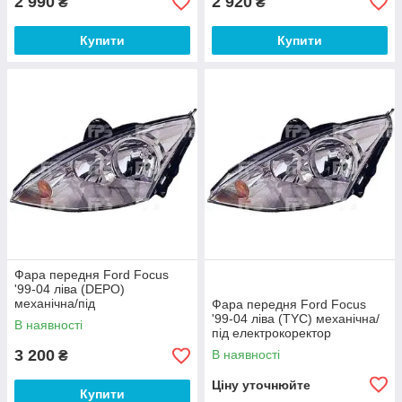
2 990
2 920
₴
₴
Купити
Купити
Фара передня Ford Focus
'99-04 ліва (DEPO)
механічна/під
Фара передня Ford Focus
електрокоректор
'99-04 ліва (TYC) механічна/
В наявності
під електрокоректор
3 200
В наявності
₴
Ціну уточнюйте
Купити