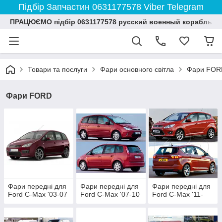
Підбір Запчастин 0631177578 Viber Telegram
ПРАЦЮЄМО підбір 0631177578 русский военный корабль и
Товари та послуги
Фари основного світла
Фари FOR
Фари FORD
Фари передні для
Фари передні для
Фари передні для
Ford C-Max '03-07
Ford C-Max '07-10
Ford C-Max '11-