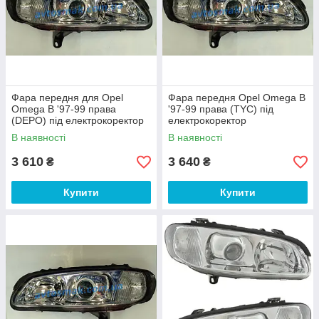
Фара передня для Opel
Фара передня Opel Omega B
Omega B '97-99 права
'97-99 права (TYC) під
(DEPO) під електрокоректор
електрокоректор
В наявності
В наявності
3 610
3 640
₴
₴
Купити
Купити