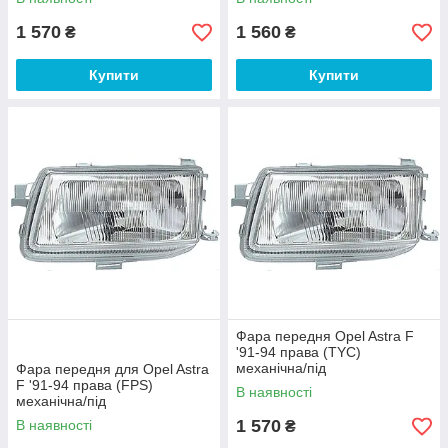
1 570
1 560
₴
₴
Купити
Купити
Фара передня Opel Astra F
'91-94 права (TYC)
механічна/під
Фара передня для Opel Astra
електрокоректор
F '91-94 права (FPS)
В наявності
механічна/під
електрокоректор
1 570
В наявності
₴