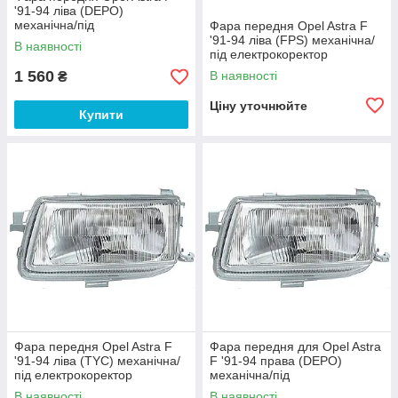
'91-94 ліва (DEPO)
механічна/під
Фара передня Opel Astra F
електрокоректор
'91-94 ліва (FPS) механічна/
В наявності
під електрокоректор
1 560
В наявності
₴
Ціну уточнюйте
Купити
Фара передня Opel Astra F
Фара передня для Opel Astra
'91-94 ліва (TYC) механічна/
F '91-94 права (DEPO)
під електрокоректор
механічна/під
електрокоректор
В наявності
В наявності