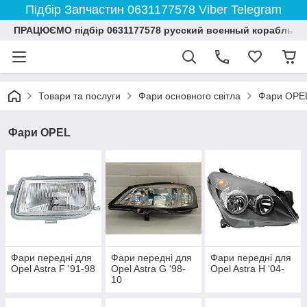
Підбір Запчастин 0631177578 Viber Telegram
ПРАЦЮЄМО підбір 0631177578 русский военный корабль и
Товари та послуги
Фари основного світла
Фари OPE
Фари OPEL
Фари передні для
Фари передні для
Фари передні для
Opel Astra F '91-98
Opel Astra G '98-
Opel Astra H '04-
10