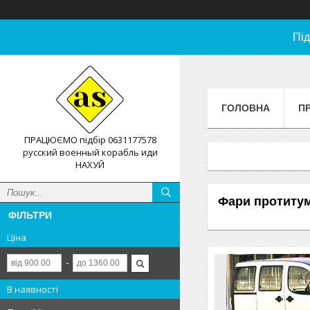
Під
ГОЛОВНА
П
ПРАЦЮЄМО підбір 0631177578
русский военный корабль иди
НАХУЙ
Фари протитум
ФІЛЬТРИ
Ціна
В наявності