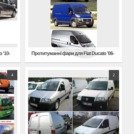
 '10-
Протитуманні фари для Fiat Ducato '06-
4
2