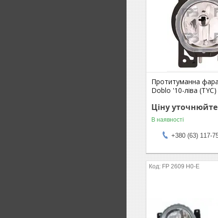
Протитуманна фара 
Doblo '10-ліва (TYC)
Ціну уточнюйте
В наявності
+380 (63) 117-7
FP 2609 H0-E