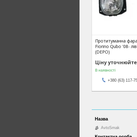
Протитуманна фара 
Fiorino Qubo '08- лі
(DEPO)
Ціну уточнюйте
В наявності
+380 (63) 117-7
AvtoSmak