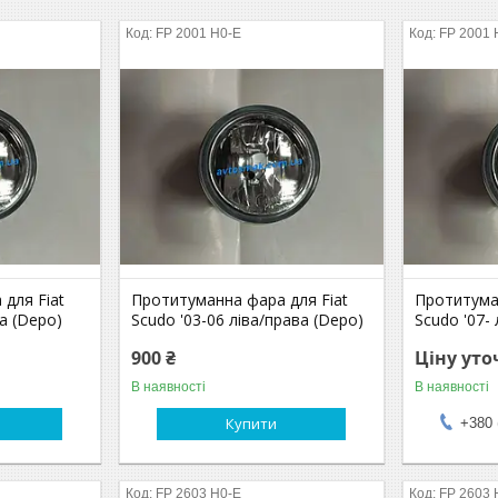
FP 2001 H0-E
FP 2001 
для Fiat
Протитуманна фара для Fiat
Протитума
ва (Depo)
Scudo '03-06 ліва/права (Depo)
Scudo '07- 
900 ₴
Ціну ут
В наявності
В наявності
Купити
+380 
FP 2603 H0-E
FP 2603 