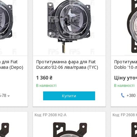
для Fiat
Протитуманна фара для Fiat
Протитума
рава (Depo)
Ducato'02-06 ліва/права (TYC)
Doblo '10-
1 360 ₴
Ціну ут
В наявності
В наявності
Купити
5-78
+380 
FP 2608 H2-A
FP 2608 