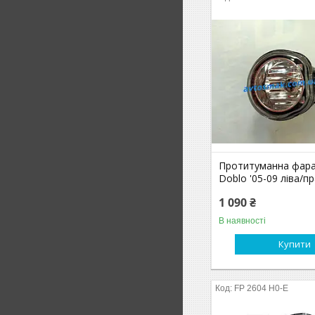
Протитуманна фара 
Doblo '05-09 ліва/п
1 090 ₴
В наявності
Купити
FP 2604 H0-E