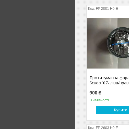
FP 2001 H0-E
Протитуманна фара 
Scudo '07- ліва/пра
900 ₴
В наявності
Купити
FP 2603 H0-E