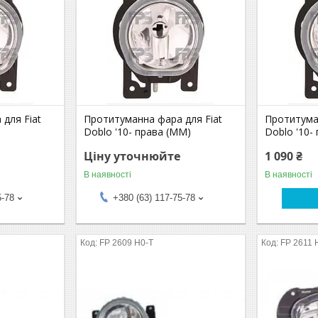
для Fiat
Протитуманна фара для Fiat
Протитума
Doblo '10- права (MM)
Doblo '10-
Ціну уточнюйте
1 090 ₴
В наявності
В наявності
5-78
+380 (63) 117-75-78
FP 2609 H0-T
FP 2611 