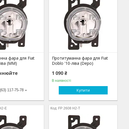
нна фара для Fiat
Протитуманна фара для Fiat
ліва (MM)
Doblo '10-ліва (Depo)
очнюйте
1 090 ₴
В наявності
Купити
(63) 117-75-78
H2-E
FP 2608 H2-T