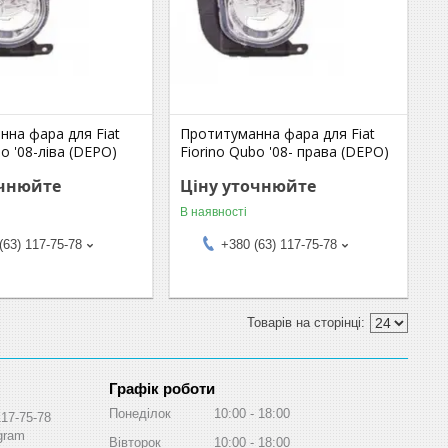
нна фара для Fiat
Протитуманна фара для Fiat
bo '08-ліва (DEPO)
Fiorino Qubo '08- права (DEPO)
очнюйте
Ціну уточнюйте
В наявності
(63) 117-75-78
+380 (63) 117-75-78
Графік роботи
Понеділок
10:00
18:00
117-75-78
egram
Вівторок
10:00
18:00