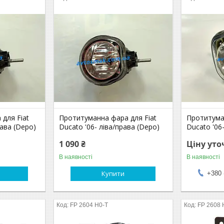
для Fiat
Протитуманна фара для Fiat
Протитума
рава (Depo)
Ducato '06- ліва/права (Depo)
Ducato '06-
1 090 ₴
Ціну ут
В наявності
В наявності
Купити
+380 
FP 2604 H0-T
FP 2608 