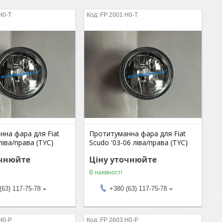
H0-T
FP 2001 H0-T
нна фара для Fiat
Протитуманна фара для Fiat
ліва/права (TYC)
Scudo '03-06 ліва/права (TYC)
очнюйте
Ціну уточнюйте
В наявності
(63) 117-75-78
+380 (63) 117-75-78
H0-P
FP 2603 H0-P