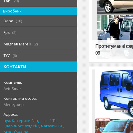
Так
20
Виробник
Depo
10
Fps
2
Magneti Marelli
2
Протитуманні фари
09
TYC
6
КОНТАКТИ
AvtoSmak
Менеджер
вул. Катерини Гандзюк, 1 ТЦ
"Даринок" вхід №2, магазин К-8,
Київ, Україна