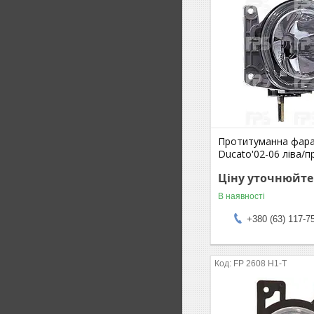
Протитуманна фара 
Ducato'02-06 ліва/п
Ціну уточнюйте
В наявності
+380 (63) 117-7
FP 2608 H1-T