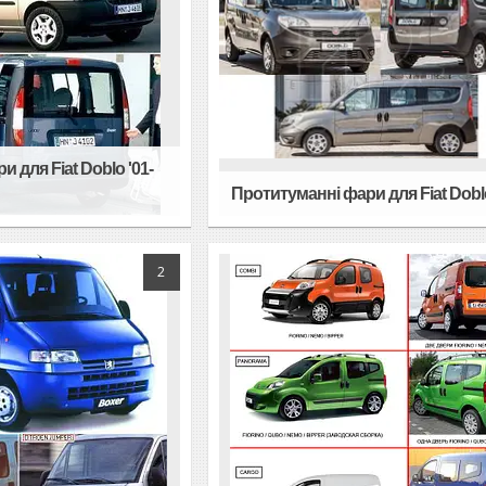
 для Fiat Doblo '01-
Протитуманні фари для Fiat Doblo
2