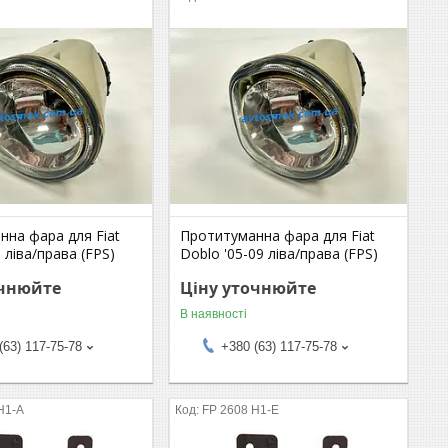
нна фара для Fiat
Протитуманна фара для Fiat
 ліва/права (FPS)
Doblo '05-09 ліва/права (FPS)
очнюйте
Ціну уточнюйте
В наявності
(63) 117-75-78
+380 (63) 117-75-78
H1-A
FP 2608 H1-E