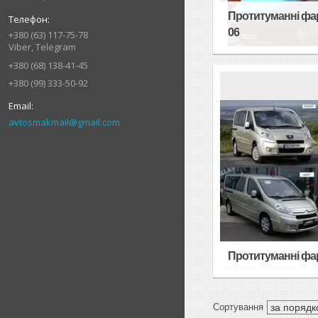
Протитуманні фари
06
+380 (63) 117-75-78
Viber, Telegram
+380 (68) 138-41-45
+380 (99) 333-50-92
avtosmakmail@gmail.com
Протитуманні фари