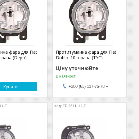
нна фара для Fiat
Протитуманна фара для Fiat
 права (Depo)
Doblo '10- права (TYC)
Ціну уточнюйте
В наявності
Купити
+380 (63) 117-75-78
H1-E
FP 2611 H2-E