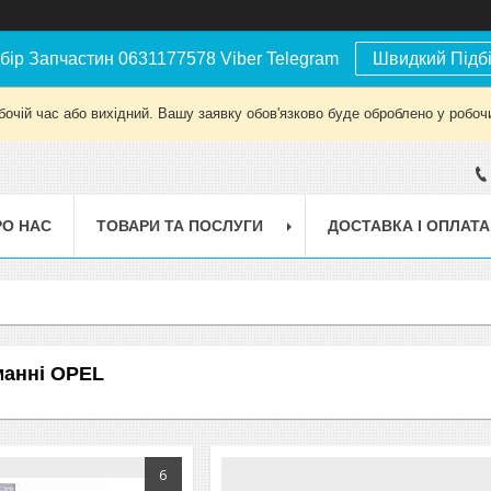
бір Запчастин 0631177578 Viber Telegram
Швидкий Підб
бочій час або вихідний. Вашу заявку обов'язково буде оброблено у робочи
РО НАС
ТОВАРИ ТА ПОСЛУГИ
ДОСТАВКА І ОПЛАТА
манні OPEL
6