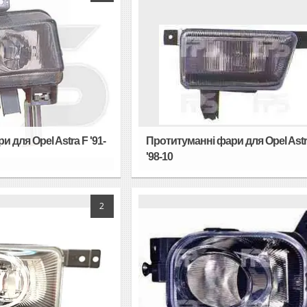
 для Opel Astra F '91-
Протитуманні фари для Opel Astr
'98-10
2