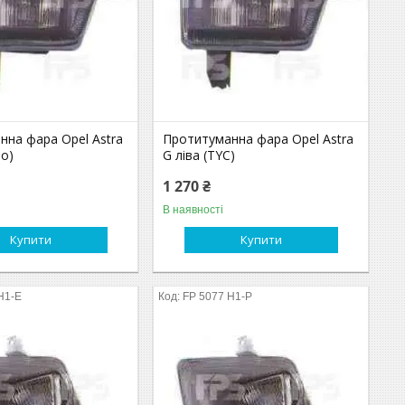
нна фара Opel Astra
Протитуманна фара Opel Astra
po)
G ліва (TYC)
1 270 ₴
В наявності
Купити
Купити
H1-E
FP 5077 H1-P