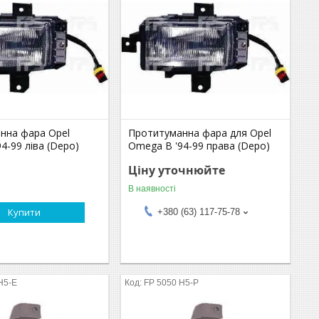
нна фара Opel
Протитуманна фара для Opel
4-99 ліва (Depo)
Omega B '94-99 права (Depo)
Ціну уточнюйте
В наявності
Купити
+380 (63) 117-75-78
H5-E
FP 5050 H5-P