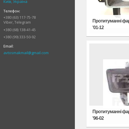
Київ, Україна
+380 (63) 117-75-78
Протитуманні фа
Viber, Telegram
'01-12
+380 (68) 138-41-45
+380 (99) 333-50-92
avtosmakmail@gmail.com
Протитуманні фар
'96-02