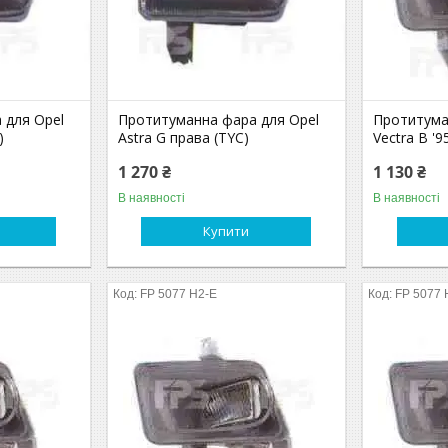
 для Opel
Протитуманна фара для Opel
Протитума
)
Astra G права (TYC)
Vectra B '9
1 270 ₴
1 130 ₴
В наявності
В наявності
Купити
FP 5077 H2-E
FP 5077 