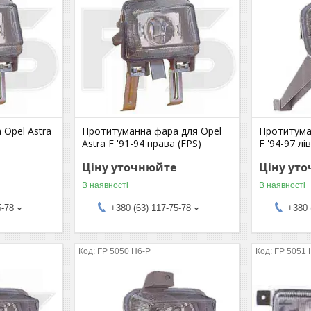
Opel Astra
Протитуманна фара для Opel
Протитума
Astra F '91-94 права (FPS)
F '94-97 лі
Ціну уточнюйте
Ціну ут
В наявності
В наявності
5-78
+380 (63) 117-75-78
+380 
FP 5050 H6-P
FP 5051 