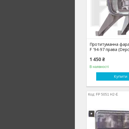
Протитуманна фара 
F '94-97 права (Dep
1 450 ₴
В наявності
Купити
FP 5051 H2-E