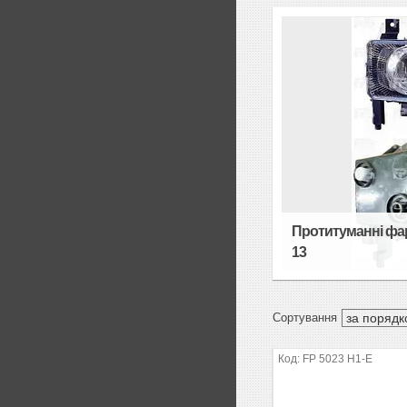
Протитуманні фари
13
FP 5023 H1-E