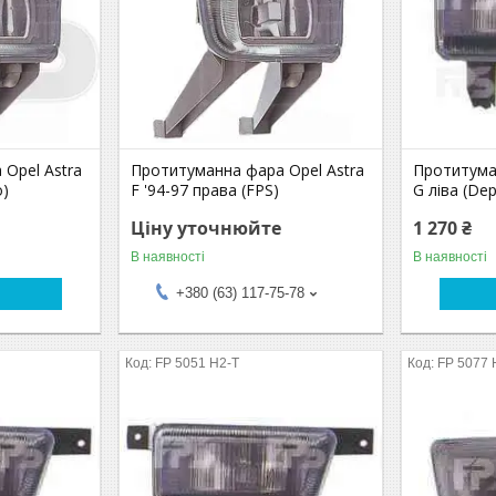
Opel Astra
Протитуманна фара Opel Astra
Протитума
o)
F '94-97 права (FPS)
G ліва (De
Ціну уточнюйте
1 270 ₴
В наявності
В наявності
+380 (63) 117-75-78
FP 5051 H2-T
FP 5077 