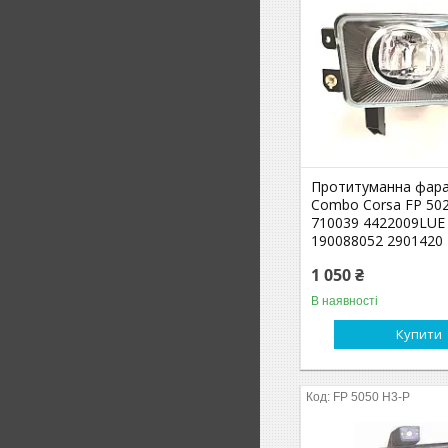
Протитуманна фара
Combo Corsa FP 502
710039 4422009LUE
190088052 2901420
1 050 ₴
В наявності
Купити
FP 5050 H3-P