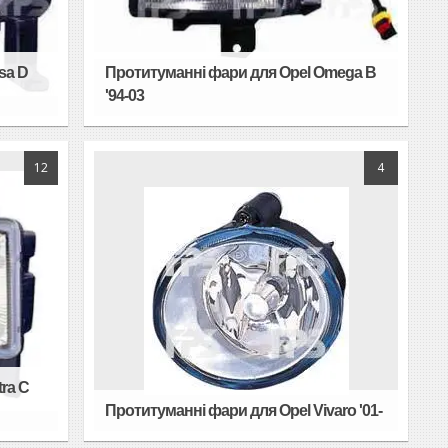
sa D
Протитуманні фари для Opel Omega B
'94-03
12
4
ra C
Протитуманні фари для Opel Vivaro '01-