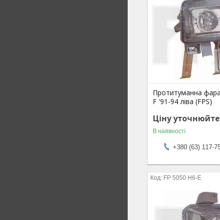
Протитуманна фара 
F '91-94 ліва (FPS)
Ціну уточнюйте
В наявності
+380 (63) 117-7
FP 5050 H6-E