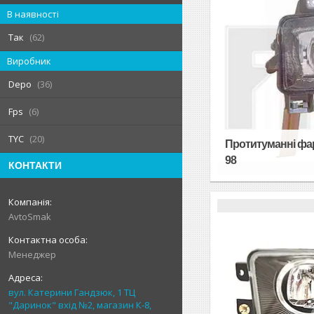
В наявності
Так
62
Виробник
Depo
36
Fps
6
TYC
20
Протитуманні фари
98
КОНТАКТИ
AvtoSmak
Менеджер
вул. Катерини Гандзюк, 1 ТЦ
"Даринок" вхід №2, магазин К-8,