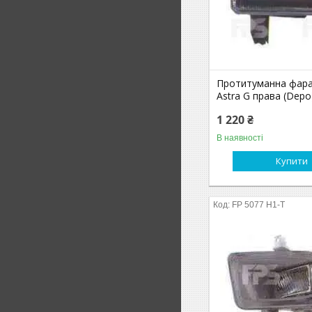
Протитуманна фара
Astra G права (Depo
1 220 ₴
В наявності
Купити
FP 5077 H1-T