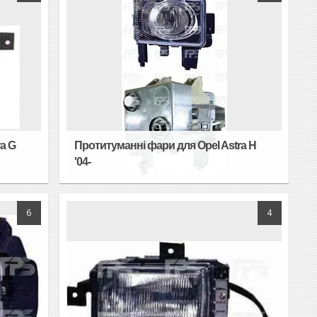
a G
Протитуманні фари для Opel Astra H
'04-
6
4