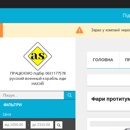
Під
Зараз у компанії неро
ГОЛОВНА
П
ПРАЦЮЄМО підбір 0631177578
русский военный корабль иди
НАХУЙ
Фари протиту
ФІЛЬТРИ
Ціна