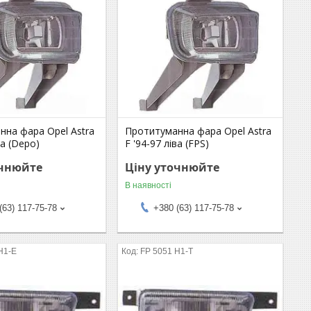
нна фара Opel Astra
Протитуманна фара Opel Astra
ва (Depo)
F '94-97 ліва (FPS)
очнюйте
Ціну уточнюйте
В наявності
(63) 117-75-78
+380 (63) 117-75-78
H1-E
FP 5051 H1-T