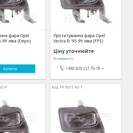
нна фара Opel
Протитуманна фара Opel
5-99 ліва (Depo)
Vectra B '95-99 ліва (FPS)
Ціну уточнюйте
В наявності
Купити
+380 (63) 117-75-78
H2-P
FP 5077 H2-T