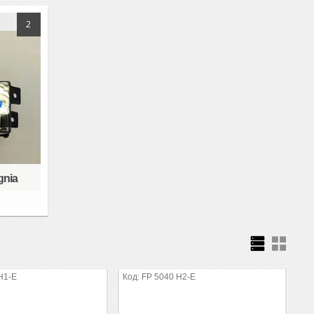
2
gnia
H1-E
FP 5040 H2-E