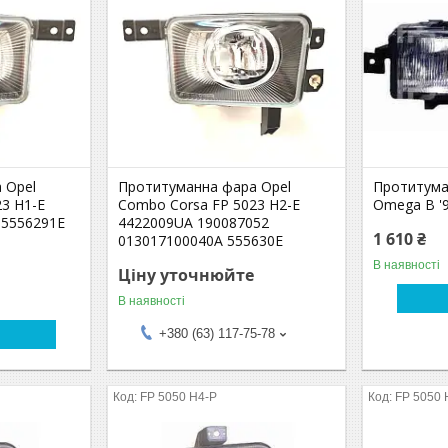
 Opel
Протитуманна фара Opel
Протитума
3 H1-E
Combo Corsa FP 5023 H2-E
Omega B '9
 5556291E
4422009UA 190087052
1 610 ₴
013017100040A 555630E
В наявності
Ціну уточнюйте
В наявності
+380 (63) 117-75-78
FP 5050 H4-P
FP 5050 