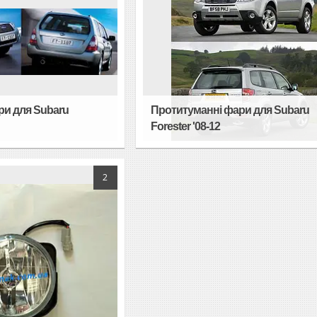
ри для Subaru
Протитуманні фари для Subaru
Forester '08-12
2