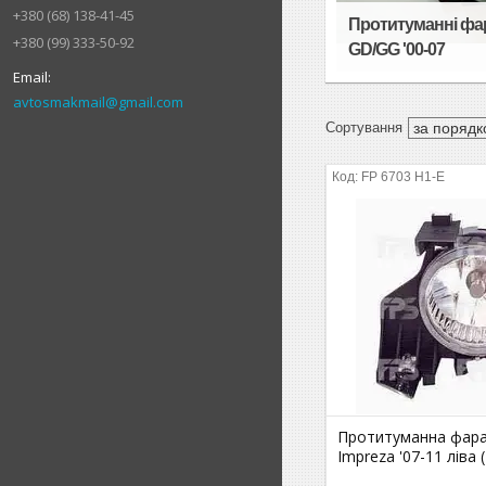
+380 (68) 138-41-45
Протитуманні фар
+380 (99) 333-50-92
GD/GG '00-07
avtosmakmail@gmail.com
FP 6703 H1-E
Протитуманна фара
Impreza '07-11 ліва 