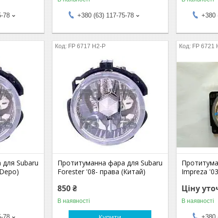
5-78
+380 (63) 117-75-78
+380 
FP 6717 H2-P
FP 6721 
 для Subaru
Протитуманна фара для Subaru
Протитума
(Depo)
Forester '08- права (Китай)
Impreza '0
850 ₴
Ціну ут
В наявності
В наявності
Купити
5-78
+380 