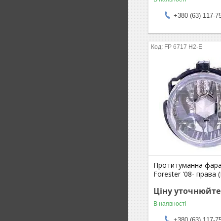
+380 (63) 117-7
FP 6717 H2-E
Протитуманна фара
Forester '08- права 
Ціну уточнюйте
В наявності
+380 (63) 117-7