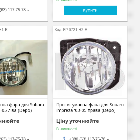
Купити
(63) 117-75-78
H1-E
FP 6721 H2-E
нна фара для Subaru
Протитуманна фара для Subaru
3-05 ліва (Depo)
Impreza '03-05 права (Depo)
очнюйте
Ціну уточнюйте
В наявності
(63) 117-75-78
+380 (63) 117-75-78