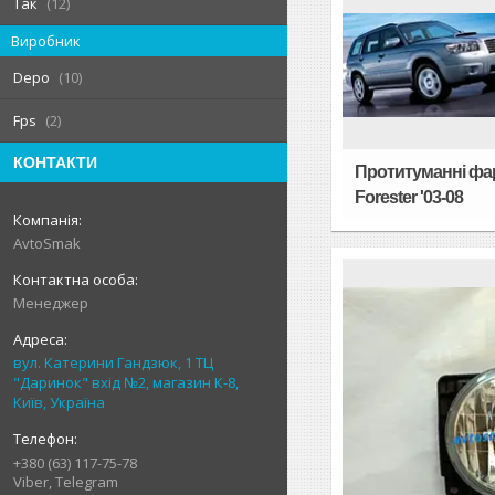
Так
12
Виробник
Depo
10
Fps
2
КОНТАКТИ
Протитуманні фа
Forester '03-08
AvtoSmak
Менеджер
вул. Катерини Гандзюк, 1 ТЦ
"Даринок" вхід №2, магазин К-8,
Київ, Україна
+380 (63) 117-75-78
Viber, Telegram