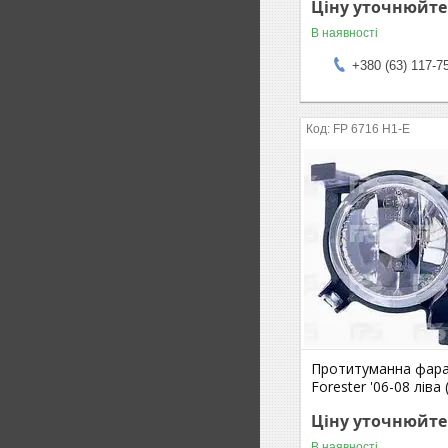
Ціну уточнюйте
В наявності
+380 (63) 117-7
FP 6716 H1-E
Протитуманна фара
Forester '06-08 ліва
Ціну уточнюйте
В наявності