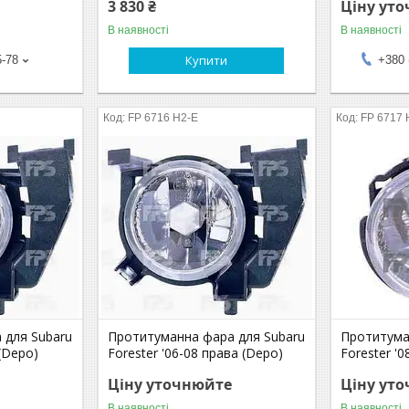
3 830 ₴
Ціну ут
В наявності
В наявності
Купити
5-78
+380 
FP 6716 H2-E
FP 6717 
 для Subaru
Протитуманна фара для Subaru
Протитума
 (Depo)
Forester '06-08 права (Depo)
Forester '0
Ціну уточнюйте
Ціну ут
В наявності
В наявності