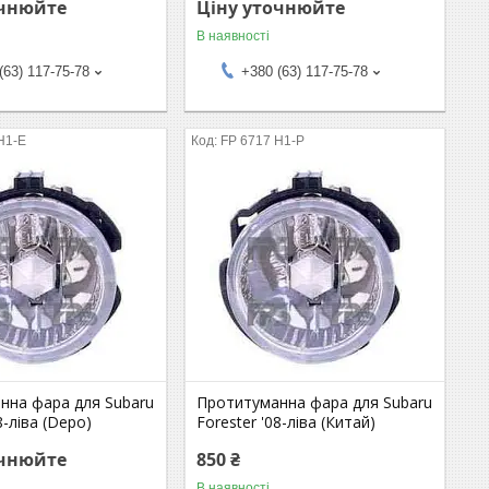
очнюйте
Ціну уточнюйте
В наявності
(63) 117-75-78
+380 (63) 117-75-78
H1-E
FP 6717 H1-P
нна фара для Subaru
Протитуманна фара для Subaru
8-ліва (Depo)
Forester '08-ліва (Китай)
очнюйте
850 ₴
В наявності