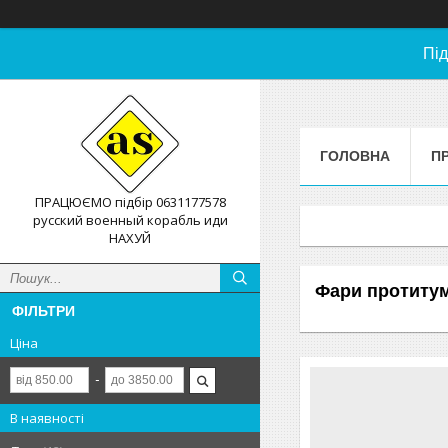
Під
ГОЛОВНА
П
ПРАЦЮЄМО підбір 0631177578
русский военный корабль иди
НАХУЙ
Фари протиту
ФІЛЬТРИ
Ціна
В наявності