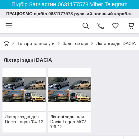
Підбір Запчастин 0631177578 Viber Telegram
ПРАЦЮЄМО підбір 0631177578 русский военный корабль и
Товари та послуги
Задні ліхтарі
Ліхтарі задні DACIA
Ліхтарі задні DACIA
Ліхтарі задні для
Ліхтарі задні для
Dacia Logan '04-12
Dacia Logan MCV
'06-12