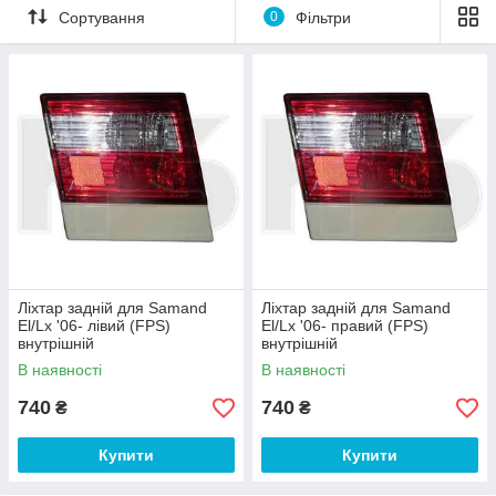
Сортування
0
Фільтри
Ліхтар задній для Samand
Ліхтар задній для Samand
El/Lx '06- лівий (FPS)
El/Lx '06- правий (FPS)
внутрішній
внутрішній
В наявності
В наявності
740
740
₴
₴
Купити
Купити