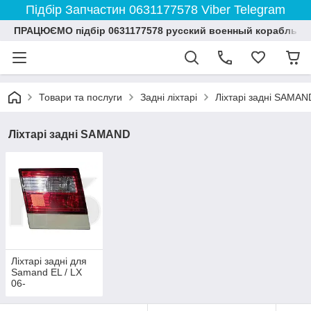
Підбір Запчастин 0631177578 Viber Telegram
ПРАЦЮЄМО підбір 0631177578 русский военный корабль и
Товари та послуги
Задні ліхтарі
Ліхтарі задні SAMAN
Ліхтарі задні SAMAND
Ліхтарі задні для
Samand EL / LX
06-