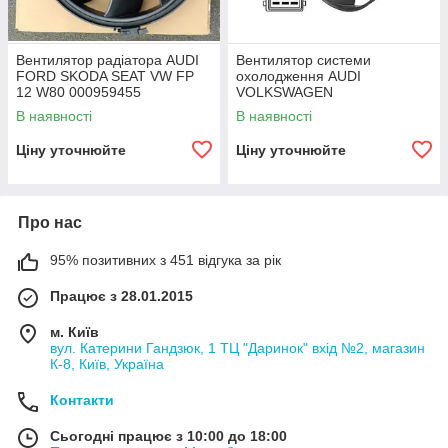
Вентилятор радіатора AUDI
Вентилятор системи
FORD SKODA SEAT VW FP
охолодження AUDI
12 W80 000959455
VOLKSWAGEN
4B0959455 4D0959455C
В наявності
В наявності
1J0973852 8D0 959 455P
Ціну уточнюйте
Ціну уточнюйте
Про нас
95% позитивних з 451 відгука за рік
Працює з 28.01.2015
м. Київ
вул. Катерини Гандзюк, 1 ТЦ "Даринок" вхід №2, магазин
К-8, Київ, Україна
Контакти
Сьогодні працює з 10:00 до 18:00