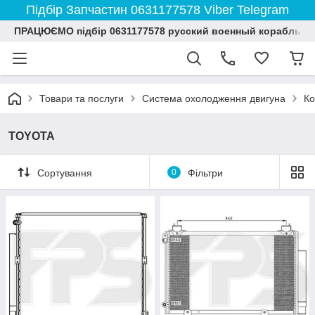
Підбір Запчастин 0631177578 Viber Telegram
ПРАЦЮЄМО підбір 0631177578 русский военный корабль и
Товари та послуги
Система охолодження двигуна
Ко
TOYOTA
Сортування
0
Фільтри