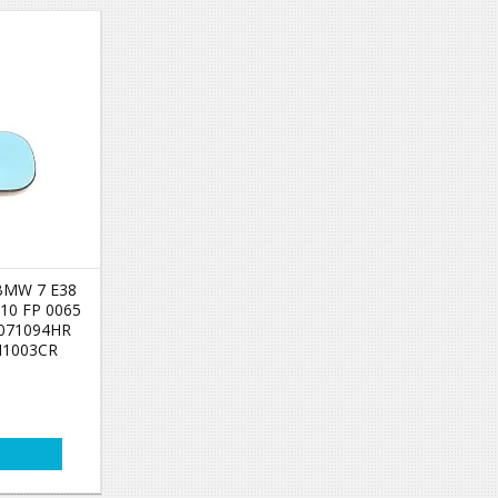
BMW 7 E38
110 FP 0065
071094HR
1003CR