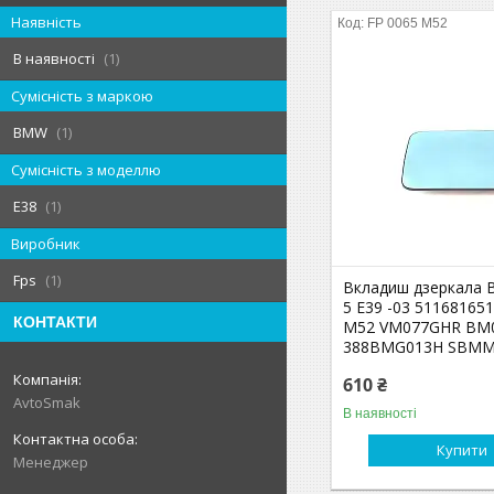
Наявність
FP 0065 M52
В наявності
1
Сумісність з маркою
BMW
1
Сумісність з моделлю
E38
1
Виробник
Fps
1
Вкладиш дзеркала 
5 E39 -03 51168165
КОНТАКТИ
M52 VM077GHR BM
388BMG013H SBMM
610 ₴
AvtoSmak
В наявності
Купити
Менеджер