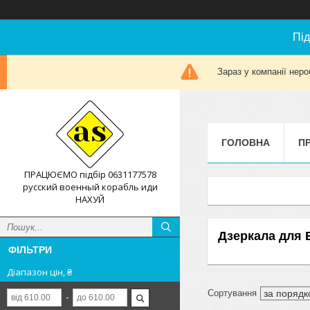
Під
Зараз у компанії неро
ГОЛОВНА
П
ПРАЦЮЄМО підбір 0631177578
русский военный корабль иди
НАХУЙ
Дзеркала для 
ФІЛЬТРИ
Діапазон цін, ₴