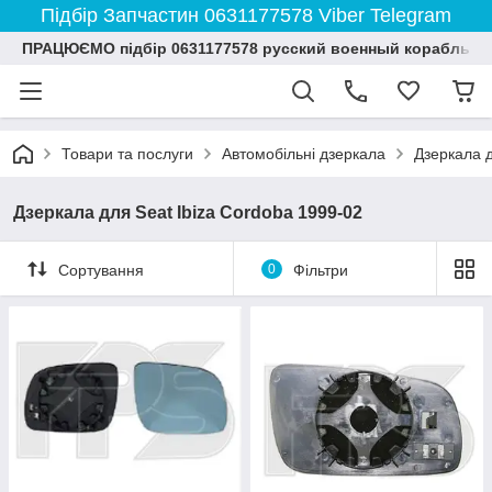
Підбір Запчастин 0631177578 Viber Telegram
ПРАЦЮЄМО підбір 0631177578 русский военный корабль и
Товари та послуги
Автомобільні дзеркала
Дзеркала 
Дзеркала для Seat Ibiza Cordoba 1999-02
Сортування
0
Фільтри