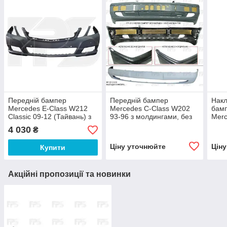
Передній бампер
Передній бампер
Накл
Mercedes E-Class W212
Mercedes C-Class W202
бамп
Classic 09-12 (Тайвань) з
93-96 з молдингами, без
Merc
отв. під п/тронік
середн. накладки FP 3512
'13-
4 030
₴
2128800940
900 2028802970
A90
Ціну уточнюйте
Цін
Купити
Акційні пропозиції та новинки