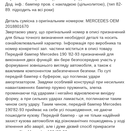
Дод. інф.: бампер пров. c накладкою (цільнолитою), (тип 82-
89. підходить на всі роки)
Деталь сумісна з оригінальним номером: MERCEDES OEM
2018801670
Звертаємо увагу, що оригінальний номер в описі призначений
для більш точного визначення необхідної деталі та носить
ознайомлювальний характер. Інформація про виробника та
номер конкретної зап. частини міститься в описі товару.
Передній бампер Mercedes 190 '82-93 призначений для
виконання двох функцій: він бере безпосередню участь у
формуванні зовнішнього вигляду автомобіля, а також є
важливим компонентом забезпечення безпеки. По суті
передній бампер є буфером, що поглинає удари
амортизатором. Завдяки особливій конструкції при несильних
навантаженнях бампер пружно пружинить, злегка
проминаючи під ударами і негайно відновлюючи вихідну
форму, а при сильних ударах ламається, поглинаючи таким
чином силу удару. Таким чином, передній бампер Mercedes
190'82-93 приймає на себе усі пошкодження, не даючи
пошкодити кузову. Передній бампер - це не тільки надійний
захист кузова автомобіля від різноманітних пошкоджень у ході
зіткнення або аварії, але і дуже дієвий спосіб прикрасити