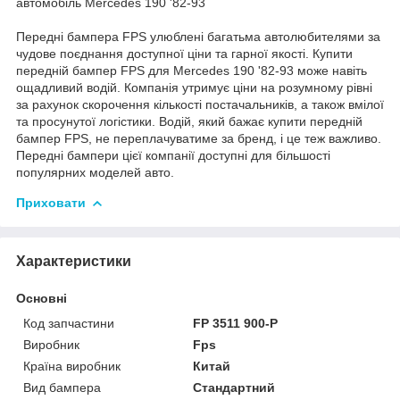
автомобіль Mercedes 190 '82-93
Передні бампера FPS улюблені багатьма автолюбителями за
чудове поєднання доступної ціни та гарної якості. Купити
передній бампер FPS для Mercedes 190 '82-93 може навіть
ощадливий водій. Компанія утримує ціни на розумному рівні
за рахунок скорочення кількості постачальників, а також вмілої
та просунутої логістики. Водій, який бажає купити передній
бампер FPS, не переплачуватиме за бренд, і це теж важливо.
Передні бампери цієї компанії доступні для більшості
популярних моделей авто.
Приховати
Характеристики
Основні
Код запчастини
FP 3511 900-P
Виробник
Fps
Країна виробник
Китай
Вид бампера
Стандартний