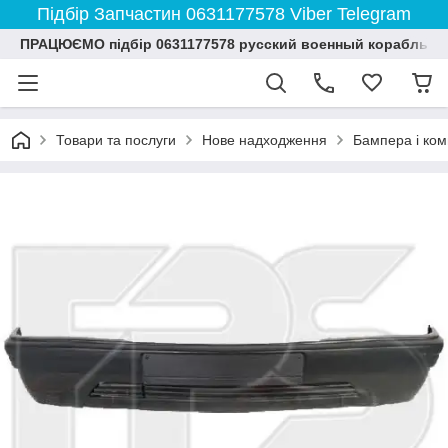
Підбір Запчастин 0631177578 Viber Telegram
ПРАЦЮЄМО підбір 0631177578 русский военный корабль и
Товари та послуги
Нове надходження
Бампера і ко