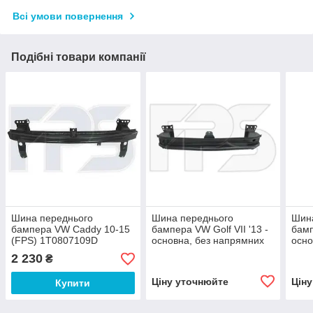
Всі умови повернення
Подібні товари компанії
Шина переднього
Шина переднього
Шин
бампера VW Caddy 10-15
бампера VW Golf VII '13 -
бамп
(FPS) 1T0807109D
основна, без напрямних
осно
(FPS) 5G0807109B
(FP
2 230
₴
Ціну уточнюйте
Цін
Купити