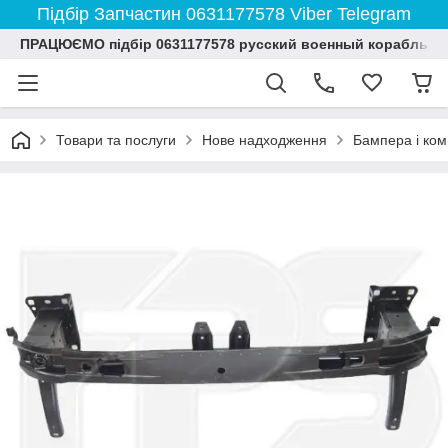
Підбір Запчастин 0631177578 Viber Telegram
ПРАЦЮЄМО підбір 0631177578 русский военный корабль и
Товари та послуги
Нове надходження
Бампера і ко