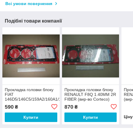
Всі умови повернення
Подібні товари компанії
Прокладка головки блоку
Прокладка головки блоку
Прок
FIAT
RENAULT F8Q 1.40MM 2R
REN
146D5/146C5/159A2/160A1/178B2/834A4/836A4
FIBER (вир-во Corteco)
(вир
(вир-во Corteco)
590
870
₴
₴
Цін
Купити
Купити