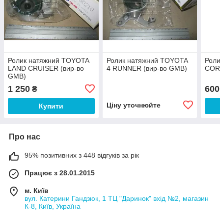
Ролик натяжний TOYOTA
Ролик натяжний TOYOTA
Рол
LAND CRUISER (вир-во
4 RUNNER (вир-во GMB)
COR
GMB)
1 250
600
₴
Ціну уточнюйте
Купити
Про нас
95% позитивних з 448 відгуків за рік
Працює з 28.01.2015
м. Київ
вул. Катерини Гандзюк, 1 ТЦ "Даринок" вхід №2, магазин
К-8, Київ, Україна