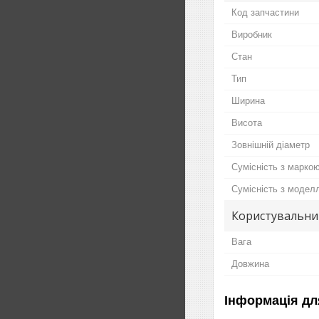
Код запчастини
Виробник
Стан
Тип
Ширина
Висота
Зовнішній діаметр
Сумісність з марко
Сумісність з модел
Користувальни
Вага
Довжина
Інформація дл