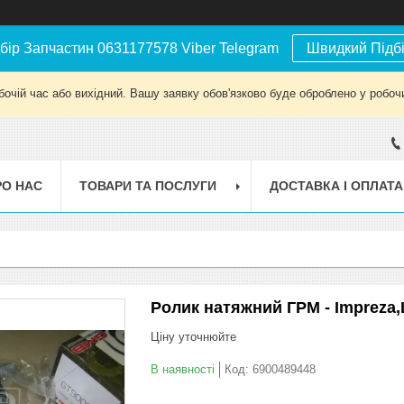
бір Запчастин 0631177578 Viber Telegram
Швидкий Підб
бочій час або вихідний. Вашу заявку обов'язково буде оброблено у робочи
РО НАС
ТОВАРИ ТА ПОСЛУГИ
ДОСТАВКА І ОПЛАТА
Ролик натяжний ГРМ - Impreza,
Ціну уточнюйте
В наявності
Код:
6900489448