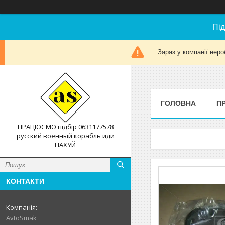
Під
Зараз у компанії неро
ГОЛОВНА
П
ПРАЦЮЄМО підбір 0631177578
русский военный корабль иди
НАХУЙ
КОНТАКТИ
AvtoSmak