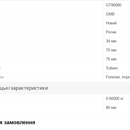
GT90080
GMB
Новий
Ролик
34 мм
70 мм
70 мм
ю
Subaru
лю
Forester, Imp
цькі характеристики
0.66000 кг
80 мм
я замовлення