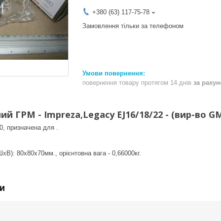
+380 (63) 117-75-78
Замовлення тільки за телефоном
повернення товару протягом 14 днів
за раху
й ГРМ - Impreza,Legacy EJ16/18/22 - (вир-во G
, призначена для .
хВ): 80x80x70мм., орієнтовна вага - 0,66000кг.
и