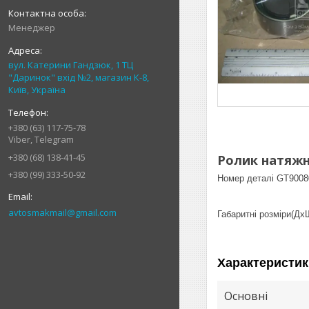
Менеджер
вул. Катерини Гандзюк, 1 ТЦ
"Даринок" вхід №2, магазин К-8,
Київ, Україна
+380 (63) 117-75-78
Viber, Telegram
+380 (68) 138-41-45
Ролик натяжни
+380 (99) 333-50-92
Номер деталі GT90080
avtosmakmail@gmail.com
Габаритні розміри(ДхШ
Характеристик
Основні