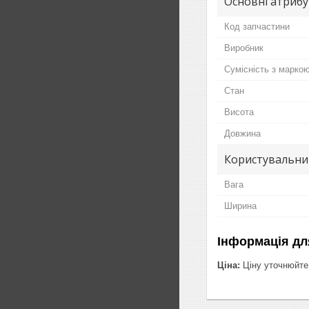
Основні атриб
Код запчастини
Виробник
Сумісність з марко
Стан
Висота
Довжина
Користувальни
Вага
Ширина
Інформація дл
Ціна:
Ціну уточнюйте