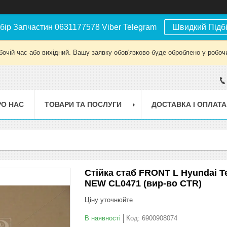
бір Запчастин 0631177578 Viber Telegram
Швидкий Підб
бочій час або вихідний. Вашу заявку обов'язково буде оброблено у робочи
РО НАС
ТОВАРИ ТА ПОСЛУГИ
ДОСТАВКА І ОПЛАТА
Стійка стаб FRONT L Hyundai Te
NEW CL0471 (вир-во CTR)
Ціну уточнюйте
В наявності
Код:
6900908074