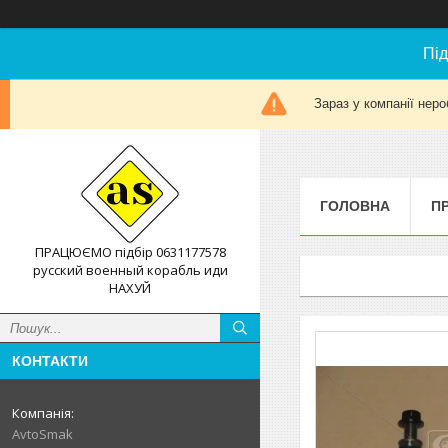
Під
Зараз у компанії неро
ГОЛОВНА
П
ПРАЦЮЄМО підбір 0631177578
русский военный корабль иди
НАХУЙ
КОНТАКТИ
AvtoSmak