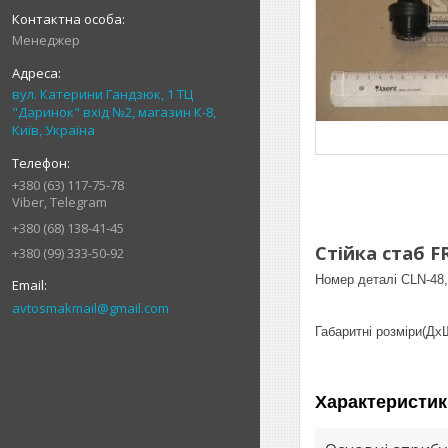
Менеджер
вул. Катерини Гандзюк, 1 ТЦ
"Даринок" вхід №2, магазин К-8,
Київ, Україна
+380 (63) 117-75-78
Viber, Telegram
+380 (68) 138-41-45
Стійка стаб F
+380 (99) 333-50-92
Номер деталі CLN-48,
avtosmakmail@gmail.com
Габаритні розміри(ДхШ
Характеристик