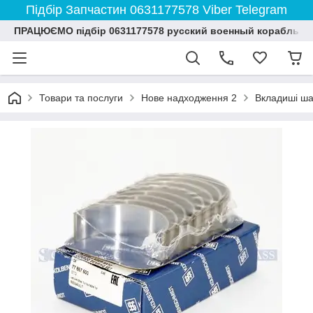
Підбір Запчастин 0631177578 Viber Telegram
ПРАЦЮЄМО підбір 0631177578 русский военный корабль и
Товари та послуги
Нове надходження 2
Вкладиші шат