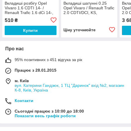
Вкладиші розбігу Opel
Вкладиші шатунні 0.25
Вкла
Vivaro 1.6 CDTI 14- /
Opel Vivaro / Renault Trafic
Opel
Renault Trafic 1.6 dCi 14-,
2.0 CDTI/DCI, KS,
2.0 
KS, 79571600,
77867610,
7786
510
3 6
₴
Ціну уточнюйте
Купити
Про нас
95% позитивних з 451 відгука за рік
Працює з 28.01.2015
м. Київ
вул. Катерини Гандзюк, 1 ТЦ "Даринок" вхід №2, магазин
К-8, Київ, Україна
Контакти
Сьогодні працює з 10:00 до 18:00
Показати весь графік роботи