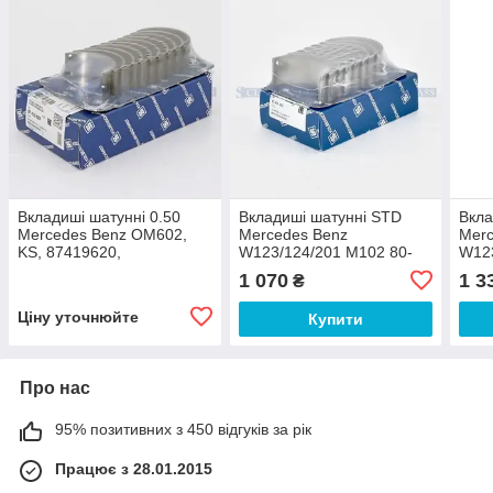
Вкладиші шатунні 0.50
Вкладиші шатунні STD
Вкла
Mercedes Benz OM602,
Mercedes Benz
Merc
KS, 87419620,
W123/124/201 M102 80-
W123
93,87450600
93,8
1 070
1 3
₴
Ціну уточнюйте
Купити
Про нас
95% позитивних з 450 відгуків за рік
Працює з 28.01.2015