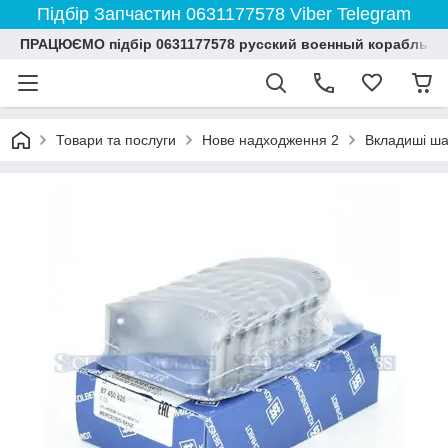
Підбір Запчастин 0631177578 Viber Telegram
ПРАЦЮЄМО підбір 0631177578 русский военный корабль и
Товари та послуги
Нове надходження 2
Вкладиші ша