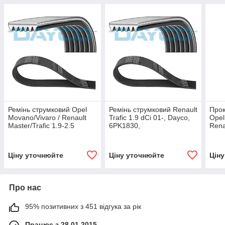
Ремінь струмковий Opel
Ремінь струмковий Renault
Прок
Movano/Vivaro / Renault
Trafic 1.9 dCi 01-, Dayco,
Opel
Master/Trafic 1.9-2.5
6PK1830,
Rena
i/Di/DTI/dCi 00-,6PK1150
Auto
Ціну уточнюйте
Ціну уточнюйте
Цін
Про нас
95% позитивних з 451 відгука за рік
Працює з 28.01.2015