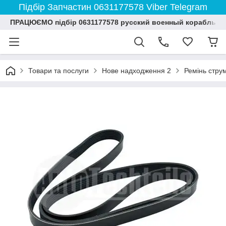
Підбір Запчастин 0631177578 Viber Telegram
ПРАЦЮЄМО підбір 0631177578 русский военный корабль и
Товари та послуги
Нове надходження 2
Ремінь струм