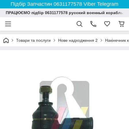
Підбір Запчастин 0631177578 Viber Telegram
ПРАЦЮЄМО підбір 0631177578 русский военный корабль и
Товари та послуги
Нове надходження 2
Накінечник 