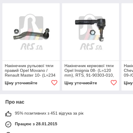
Накінечник рульової тяги
Накінечник кермової тяги
Накі
правий Opel Movano /
Opel Insignia 08- (L=120
Chev
Renault Master 10- (L=234
mm), RTS, 91-90303-010,
09-/
mm), RTS, 91-90302-110,
(L=1
Ціну уточнюйте
Ціну уточнюйте
Цін
9030
Про нас
95% позитивних з 451 відгука за рік
Працює з 28.01.2015