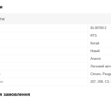
и
ути
91-00783-2
RTS
Китай
Новий
Аналог
Легковий авт
ю
Citroen, Peug
лю
207, 208, C3,
я замовлення