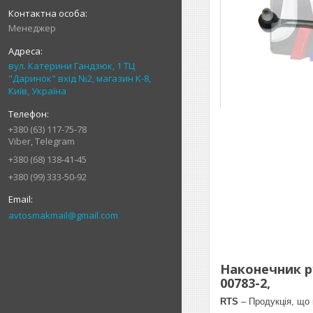
Менеджер
вул. Катерини Гандзюк, 1 ТЦ
"Даринок" вхід №2, магазин К-8,
Київ, Україна
+380 (63) 117-75-78
Viber, Telegram
+380 (68) 138-41-45
+380 (99) 333-50-92
avtosmakmail@gmail.com
Наконечник ру
00783-2,
RTS
– Продукція, що 