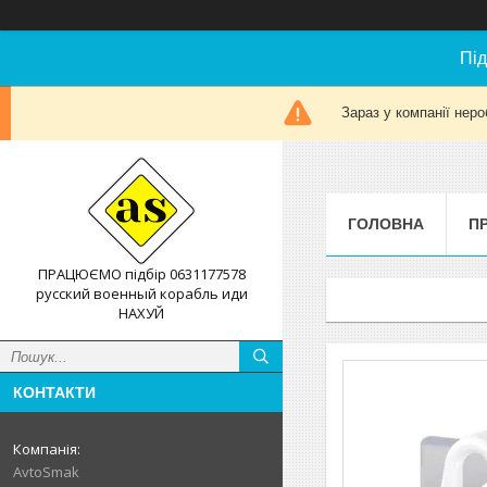
Під
Зараз у компанії неро
ГОЛОВНА
П
ПРАЦЮЄМО підбір 0631177578
русский военный корабль иди
НАХУЙ
КОНТАКТИ
AvtoSmak