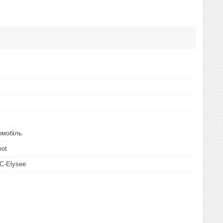
омобіль
eot
 C-Elysee