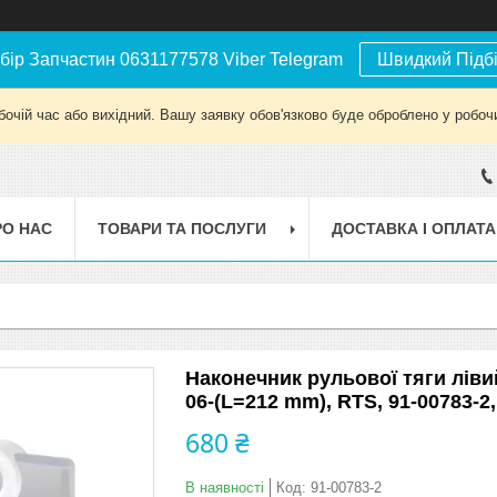
бір Запчастин 0631177578 Viber Telegram
Швидкий Підб
бочій час або вихідний. Вашу заявку обов'язково буде оброблено у робочи
РО НАС
ТОВАРИ ТА ПОСЛУГИ
ДОСТАВКА І ОПЛАТА
Наконечник рульової тяги лівий
06-(L=212 mm), RTS, 91-00783-2,
680 ₴
В наявності
Код:
91-00783-2