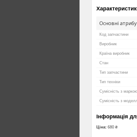
Характеристик
Основні атриб
Код запчастини
Виробник
Країна виробник
Стан
Тип запчастини
Тип техніки
Сумісність з марко
Сумісність з модел
Інформація дл
Ціна:
680 ₴