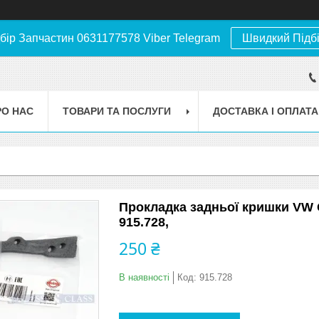
бір Запчастин 0631177578 Viber Telegram
Швидкий Підб
РО НАС
ТОВАРИ ТА ПОСЛУГИ
ДОСТАВКА І ОПЛАТА
Прокладка задньої кришки VW Cad
915.728,
250 ₴
В наявності
Код:
915.728