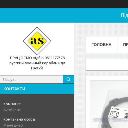
Під
ГОЛОВНА
П
ПРАЦЮЄМО підбір 0631177578
русский военный корабль иди
НАХУЙ
КОНТАКТИ
AvtoSmak
Менеджер