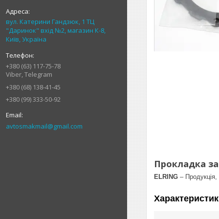
вул. Катерини Гандзюк, 1 ТЦ
"Даринок" вхід №2, магазин К-8,
Київ, Україна
+380 (63) 117-75-78
Viber, Telegram
+380 (68) 138-41-45
+380 (99) 333-50-92
avtosmakmail@gmail.com
Прокладка зад
ELRING
– Продукція,
Характеристик