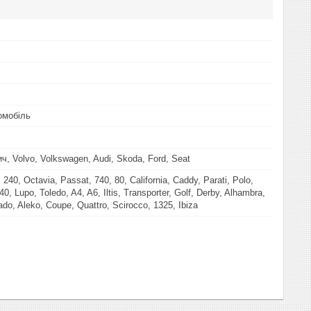
омобіль
ч, Volvo, Volkswagen, Audi, Skoda, Ford, Seat
, 240, Octavia, Passat, 740, 80, California, Caddy, Parati, Polo,
940, Lupo, Toledo, A4, A6, Iltis, Transporter, Golf, Derby, Alhambra,
ado, Aleko, Coupe, Quattro, Scirocco, 1325, Ibiza