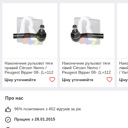
Наконечник рульової тяги
Наконечник рульової тяги
Нако
правий Citroen Nemo /
лівий Citroen Nemo /
ліви
Peugeot Bipper 08- (L=112
Peugeot Bipper 08- (L=112
/ Ya
mm), RTS, 91-00529-1,
mm), RTS, 91-00529-2,
0255
Ціну уточнюйте
Ціну уточнюйте
Цін
Про нас
96% позитивних з 452 відгуків за рік
Працює з 28.01.2015