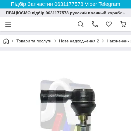
Підбір Запчастин 0631177578 Viber Telegram
ПРАЦЮЄМО підбір 0631177578 русский военный корабль и
Товари та послуги
Нове надходження 2
Наконечник р