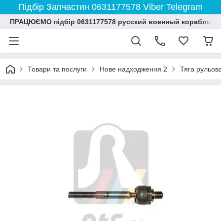
Підбір Запчастин 0631177578 Viber Telegram
ПРАЦЮЄМО підбір 0631177578 русский военный корабль и
Товари та послуги
Нове надходження 2
Тяга рульова