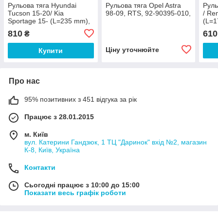
Рульова тяга Hyundai
Рульова тяга Opel Astra
Руль
Tucson 15-20/ Kia
98-09, RTS, 92-90395-010,
/ Re
Sportage 15- (L=235 mm),
(L=1
RTS, 92-98805,
9040
810
610
₴
Ціну уточнюйте
Купити
Про нас
95% позитивних з 451 відгука за рік
Працює з 28.01.2015
м. Київ
вул. Катерини Гандзюк, 1 ТЦ "Даринок" вхід №2, магазин
К-8, Київ, Україна
Контакти
Сьогодні працює з 10:00 до 15:00
Показати весь графік роботи