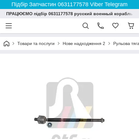
Підбір Запчастин 0631177578 Viber Telegram
ПРАЦЮЄМО підбір 0631177578 русский военный корабль и
Товари та послуги
Нове надходження 2
Рульова тяг