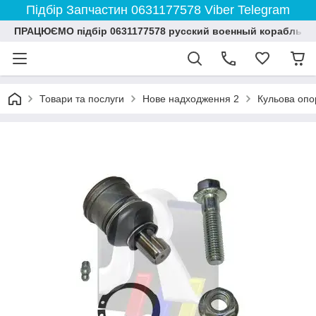
Підбір Запчастин 0631177578 Viber Telegram
ПРАЦЮЄМО підбір 0631177578 русский военный корабль и
Товари та послуги
Нове надходження 2
Кульова опор