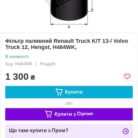
Фільтр паливний Renault Truck K/T 13-/ Volvo
Truck 12, Hengst, H484WK,
В наявності
Код: H484WK
Роздріб
1 300
₴
Купити
або
Купити з
Що таке купити з Пром?