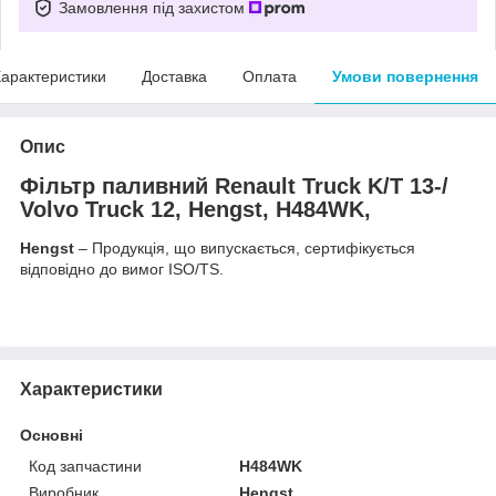
Замовлення під захистом
арактеристики
Доставка
Оплата
Умови повернення
Опис
Фільтр паливний Renault Truck K/T 13-/
Volvo Truck 12, Hengst, H484WK,
Hengst
– Продукція, що випускається, сертифікується
відповідно до вимог ISO/TS.
Характеристики
Основні
Код запчастини
H484WK
Виробник
Hengst