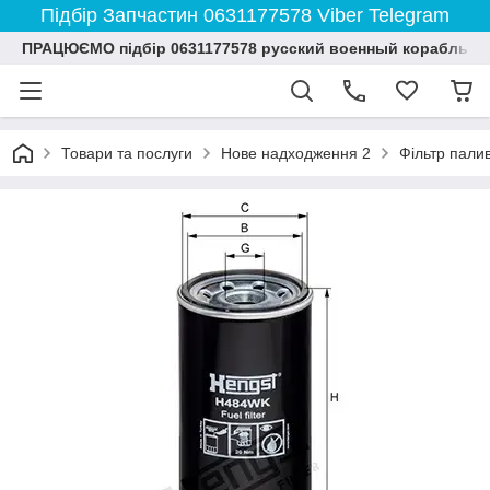
Підбір Запчастин 0631177578 Viber Telegram
ПРАЦЮЄМО підбір 0631177578 русский военный корабль и
Товари та послуги
Нове надходження 2
Фільтр палив