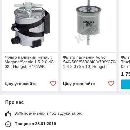
Фільтр паливний Renault
Фільтр паливний Volvo
Філь
Megane/Scenic 1.5-2.0 dCi
S40/S60/S80/V40/V70/XC70/XC90
Truc
02-, Hengst, H441WK,
1.6-3.0 i 95-10, Hengst,
05-/
H220WK,
Heng
1 7
Ціну уточнюйте
Ціну уточнюйте
Про нас
95% позитивних з 451 відгука за рік
Працює з 28.01.2015