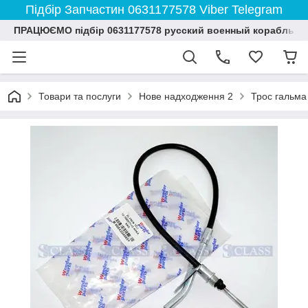
Підбір Запчастин 0631177578 Viber Telegram
ПРАЦЮЄМО підбір 0631177578 русский военный корабль и
Товари та послуги
Нове надходження 2
Трос гальма