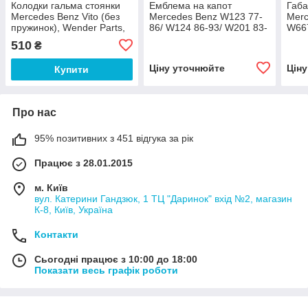
Колодки гальма стоянки
Емблема на капот
Габа
Mercedes Benz Vito (без
Mercedes Benz W123 77-
Merc
пружинок), Wender Parts,
86/ W124 86-93/ W201 83-
W667
91061900 20.0,
94, Wender Parts, M 124
94/ 
510
₴
880 00 86,
M 00
Ціну уточнюйте
Цін
Купити
Про нас
95% позитивних з 451 відгука за рік
Працює з 28.01.2015
м. Київ
вул. Катерини Гандзюк, 1 ТЦ "Даринок" вхід №2, магазин
К-8, Київ, Україна
Контакти
Сьогодні працює з 10:00 до 18:00
Показати весь графік роботи