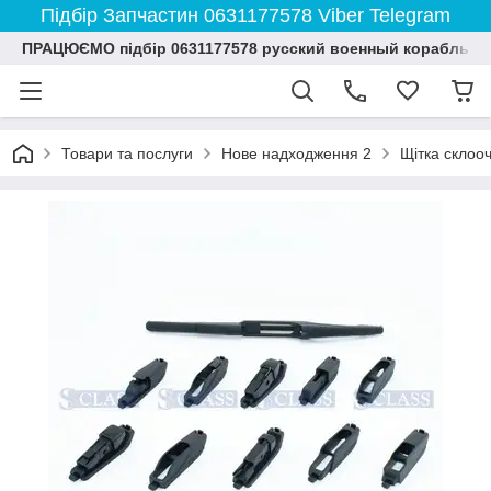
Підбір Запчастин 0631177578 Viber Telegram
ПРАЦЮЄМО підбір 0631177578 русский военный корабль и
Товари та послуги
Нове надходження 2
Щітка склооч