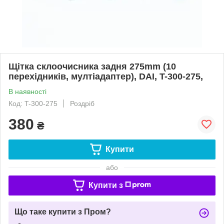
Щітка склоочисника задня 275mm (10
перехідників, мултіадаптер), DAI, T-300-275,
В наявності
Код: T-300-275
Роздріб
380
₴
Купити
або
Купити з
Що таке купити з Пром?