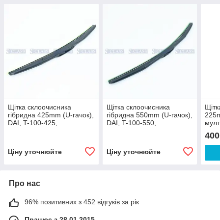
Щітка склоочисника
Щітка склоочисника
Щітк
гібридна 425mm (U-гачок),
гібридна 550mm (U-гачок),
225m
DAI, T-100-425,
DAI, T-100-550,
мулт
225,
400
Ціну уточнюйте
Ціну уточнюйте
Про нас
96% позитивних з 452 відгуків за рік
Працює з 28.01.2015