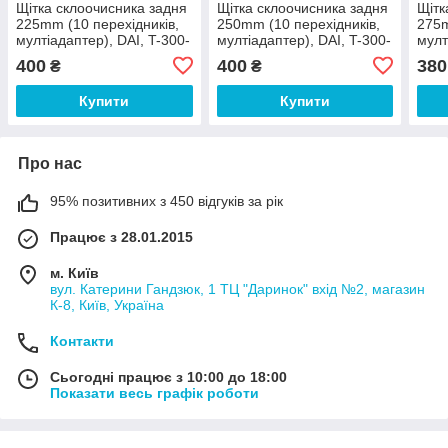
Щітка склоочисника задня
Щітка склоочисника задня
Щітк
225mm (10 перехідників,
250mm (10 перехідників,
275m
мултіадаптер), DAI, T-300-
мултіадаптер), DAI, T-300-
мулт
225,
250,
275,
400
400
380
₴
₴
Купити
Купити
Про нас
95% позитивних з 450 відгуків за рік
Працює з 28.01.2015
м. Київ
вул. Катерини Гандзюк, 1 ТЦ "Даринок" вхід №2, магазин
К-8, Київ, Україна
Контакти
Сьогодні працює з 10:00 до 18:00
Показати весь графік роботи