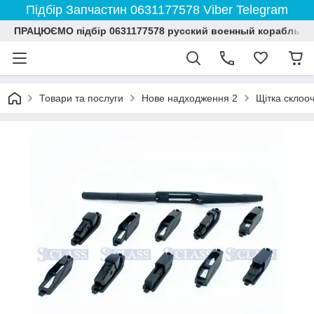
Підбір Запчастин 0631177578 Viber Telegram
ПРАЦЮЄМО підбір 0631177578 русский военный корабль и
Товари та послуги
Нове надходження 2
Щітка склооч