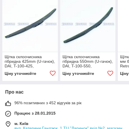
Щітка склоочисника
Щітка склоочисника
Щітк
гібридна 425mm (U-гачок),
гібридна 550mm (U-гачок),
мм б
DAI, T-100-425,
DAI, T-100-550,
Retr
CHA
Ціну уточнюйте
Ціну уточнюйте
Цін
Про нас
96% позитивних з 452 відгуків за рік
Працює з 28.01.2015
м. Київ
вул. Катерини Гандзюк, 1 ТЦ "Даринок" вхід №2, магазин