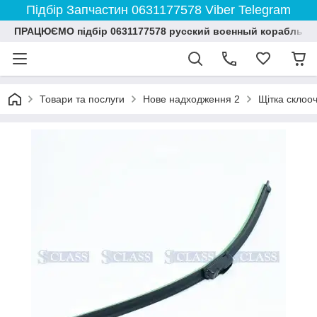
Підбір Запчастин 0631177578 Viber Telegram
ПРАЦЮЄМО підбір 0631177578 русский военный корабль и
Товари та послуги
Нове надходження 2
Щітка склоо