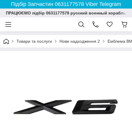
Підбір Запчастин 0631177578 Viber Telegram
ПРАЦЮЄМО підбір 0631177578 русский военный корабль и
Товари та послуги
Нове надходження 2
Емблема BMW