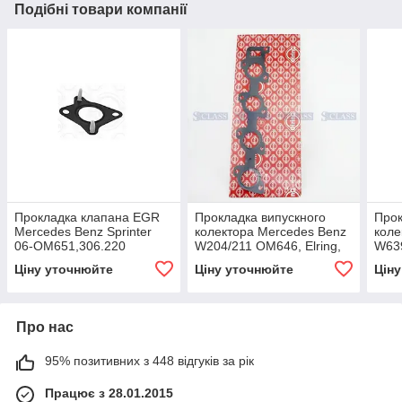
Подібні товари компанії
Прокладка клапана EGR
Прокладка випускного
Прок
Mercedes Benz Sprinter
колектора Mercedes Benz
коле
06-OM651,306.220
W204/211 OM646, Elring,
W63
066.772,
Spri
Ціну уточнюйте
Ціну уточнюйте
Цін
OM6
Про нас
95% позитивних з 448 відгуків за рік
Працює з 28.01.2015