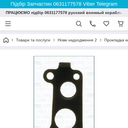
Підбір Запчастин 0631177578 Viber Telegram
ПРАЦЮЄМО підбір 0631177578 русский военный корабль и
Товари та послуги
Нове надходження 2
Прокладка к