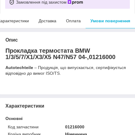
Замовлення під захистом
арактеристики
Доставка
Оплата
Умови повернення
Опис
Прокладка термостата BMW
1/3/5/7/X1/X3/X5 N47/N57 04-,01216000
Autotechteile
– Продукція, що випускається, сертифікується
відповідно до вимог ISO/TS.
Характеристики
Основні
Код запчастини
01216000
Країна виробник
Німеччина