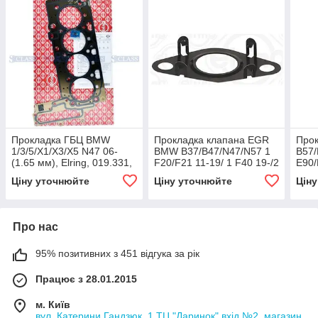
Прокладка ГБЦ BMW
Прокладка клапана EGR
Прок
1/3/5/X1/X3/X5 N47 06-
BMW B37/B47/N47/N57 1
B57/
(1.65 мм), Elring, 019.331,
F20/F21 11-19/ 1 F40 19-/2
E90/
F44-F46 13-21/3 G30/G31
/ 4 F
Ціну уточнюйте
Ціну уточнюйте
Цін
16-/ X1 E84 09-15/ X1 F48
F07(
14-22/ X2
F01/
Про нас
95% позитивних з 451 відгука за рік
Працює з 28.01.2015
м. Київ
вул. Катерини Гандзюк, 1 ТЦ "Даринок" вхід №2, магазин