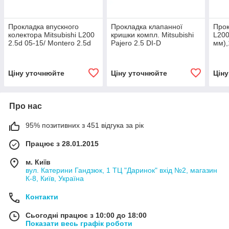
Прокладка впускного
Прокладка клапанної
Прок
колектора Mitsubishi L200
кришки компл. Mitsubishi
L200
2.5d 05-15/ Montero 2.5d
Pajero 2.5 DI-D
мм)
08-(03x45x375),13233500
08-,56059100
Ціну уточнюйте
Ціну уточнюйте
Цін
Про нас
95% позитивних з 451 відгука за рік
Працює з 28.01.2015
м. Київ
вул. Катерини Гандзюк, 1 ТЦ "Даринок" вхід №2, магазин
К-8, Київ, Україна
Контакти
Сьогодні працює з 10:00 до 18:00
Показати весь графік роботи