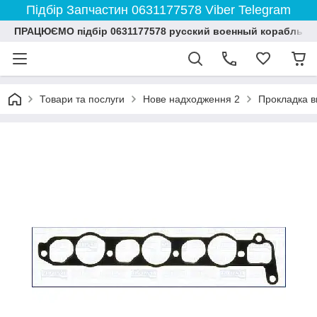
Підбір Запчастин 0631177578 Viber Telegram
ПРАЦЮЄМО підбір 0631177578 русский военный корабль и
Товари та послуги
Нове надходження 2
Прокладка вп