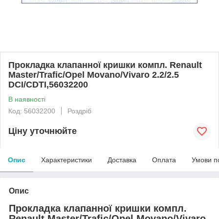
Прокладка клапанної кришки компл. Renault
Master/Trafic/Opel Movano/Vivaro 2.2/2.5
DCI/CDTI,56032200
В наявності
Код: 56032200
Роздріб
Ціну уточнюйте
Опис
Характеристики
Доставка
Оплата
Умови п
Опис
Прокладка клапанної кришки компл.
Renault Master/Trafic/Opel Movano/Vivaro