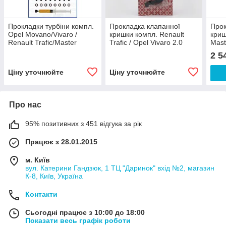
Прокладки турбіни компл.
Прокладка клапанної
Прок
Opel Movano/Vivaro /
кришки компл. Renault
криш
Renault Trafic/Master
Trafic / Opel Vivaro 2.0
Mast
2.0/2.3 CDTI/DCI 10-,
DCI/CDTI 06-720.620
Mova
2 5
Ajusa, JTC11606,
DCI/
Ціну уточнюйте
Ціну уточнюйте
Про нас
95% позитивних з 451 відгука за рік
Працює з 28.01.2015
м. Київ
вул. Катерини Гандзюк, 1 ТЦ "Даринок" вхід №2, магазин
К-8, Київ, Україна
Контакти
Сьогодні працює з 10:00 до 18:00
Показати весь графік роботи