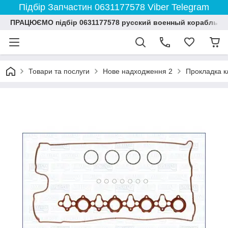
Підбір Запчастин 0631177578 Viber Telegram
ПРАЦЮЄМО підбір 0631177578 русский военный корабль и
Товари та послуги
Нове надходження 2
Прокладка к