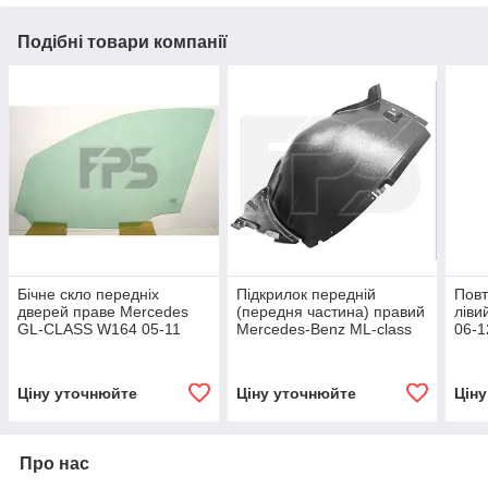
Подібні товари компанії
Бічне скло передніх
Підкрилок передній
Повт
дверей праве Mercedes
(передня частина) правий
ліви
GL-CLASS W164 05-11
Mercedes-Benz ML-class
06-1
Sekurit
W164 '05-11 (FPS)
906
1648802805
Ціну уточнюйте
Ціну уточнюйте
Цін
Про нас