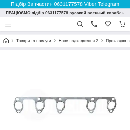
Підбір Запчастин 0631177578 Viber Telegram
ПРАЦЮЄМО підбір 0631177578 русский военный корабль и
Товари та послуги
Нове надходження 2
Прокладка ви