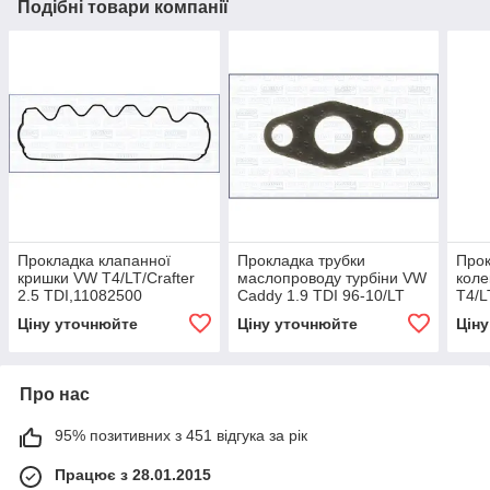
Подібні товари компанії
Прокладка клапанної
Прокладка трубки
Прок
кришки VW T4/LT/Crafter
маслопроводу турбіни VW
коле
2.5 TDI,11082500
Caddy 1.9 TDI 96-10/LT
T4/L
2.5 TDI 99-06/T4 1.9 TD
TDI,
Ціну уточнюйте
Ціну уточнюйте
Цін
92-03/2.5 TDI
Про нас
95% позитивних з 451 відгука за рік
Працює з 28.01.2015