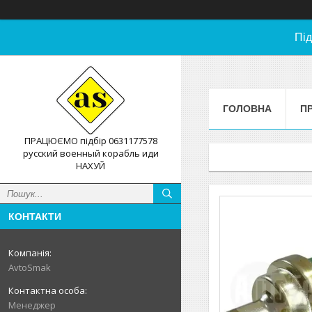
Під
ГОЛОВНА
П
ПРАЦЮЄМО підбір 0631177578
русский военный корабль иди
НАХУЙ
КОНТАКТИ
AvtoSmak
Менеджер