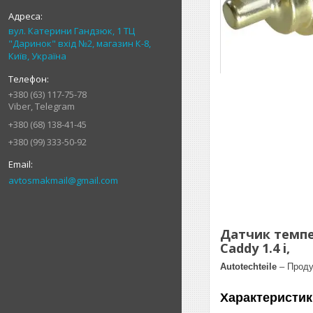
вул. Катерини Гандзюк, 1 ТЦ
"Даринок" вхід №2, магазин К-8,
Київ, Україна
+380 (63) 117-75-78
Viber, Telegram
+380 (68) 138-41-45
+380 (99) 333-50-92
avtosmakmail@gmail.com
Датчик темпер
Caddy 1.4 i,
Autotechteile
– Проду
Характеристик