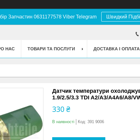
бір Запчастин 0631177578 Viber Telegram
Швидкий Підб
РО НАС
ТОВАРИ ТА ПОСЛУГИ
ДОСТАВКА І ОПЛАТА
Датчик температури охолоджувал
1.9/2.5/3.3 TDI A2/A3/A4A6/A8/VW
330 ₴
В наявності
Код:
391 9006