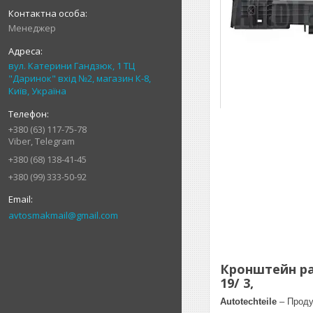
Менеджер
вул. Катерини Гандзюк, 1 ТЦ
"Даринок" вхід №2, магазин К-8,
Київ, Україна
+380 (63) 117-75-78
Viber, Telegram
+380 (68) 138-41-45
+380 (99) 333-50-92
avtosmakmail@gmail.com
Кронштейн раді
19/ 3,
Autotechteile
– Проду