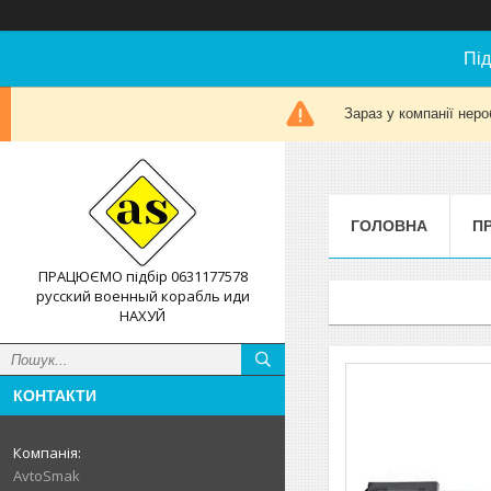
Під
Зараз у компанії неро
ГОЛОВНА
П
ПРАЦЮЄМО підбір 0631177578
русский военный корабль иди
НАХУЙ
КОНТАКТИ
AvtoSmak