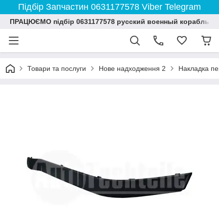
Підбір Запчастин 0631177578 Viber Telegram
ПРАЦЮЄМО підбір 0631177578 русский военный корабль и
Товари та послуги
Нове надходження 2
Накладка пе