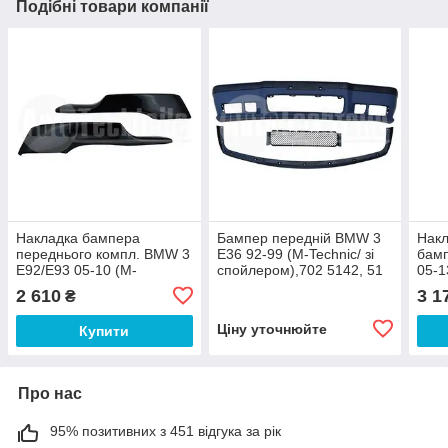
Подібні товари компанії
Накладка бампера
Бампер передній BMW 3
Накл
переднього компл. BMW 3
E36 92-99 (M-Technic/ зі
бам
E92/E93 05-10 (M-
спойлером),702 5142, 51
05-1
Technic), AutoTechteile,
11 2 233 839
Auto
2 610
3 1
₴
703 5122, 51 19 0 413 431
51 1
Ціну уточнюйте
Купити
Про нас
95% позитивних з 451 відгука за рік