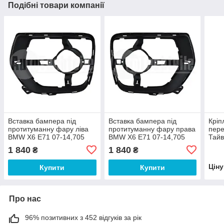
Подібні товари компанії
Вставка бампера під
Вставка бампера під
Кріп
протитуманну фару ліва
протитуманну фару права
пере
BMW X6 E71 07-14,705
BMW X6 E71 07-14,705
Тайв
5124, 705 5125
5125, 705 5124
11, 
1 840
1 840
₴
₴
Цін
Купити
Купити
Про нас
96% позитивних з 452 відгуків за рік