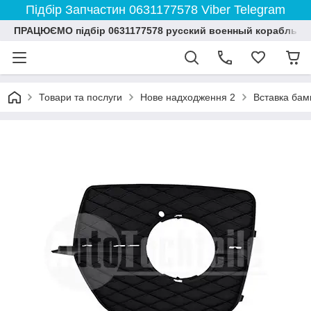
Підбір Запчастин 0631177578 Viber Telegram
ПРАЦЮЄМО підбір 0631177578 русский военный корабль и
Товари та послуги
Нове надходження 2
Вставка бам