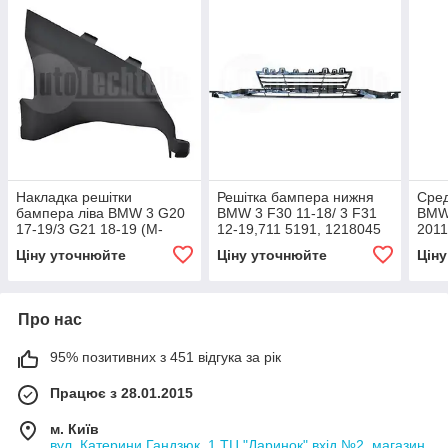
Накладка решітки
Решітка бампера нижня
Сред
бампера ліва BMW 3 G20
BMW 3 F30 11-18/ 3 F31
BMW 
17-19/3 G21 18-19 (M-
12-19,711 5191, 1218045
201
Technic), AutoTechteile,
Ціну уточнюйте
Ціну уточнюйте
Цін
709 5147,
Про нас
95% позитивних з 451 відгука за рік
Працює з 28.01.2015
м. Київ
вул. Катерини Гандзюк, 1 ТЦ "Даринок" вхід №2, магазин