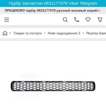
Підбір Запчастин 0631177578 Viber Telegram
ПРАЦЮЄМО підбір 0631177578 русский военный корабль и
Товари та послуги
Нове надходження 2
Решітка бам