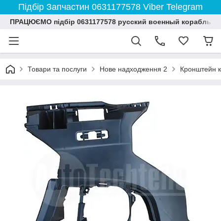
Підбір Запчастин 0631177578 Viber Telegram
ПРАЦЮЄМО підбір 0631177578 русский военный корабль и
Товари та послуги
Нове надходження 2
Кронштейн к