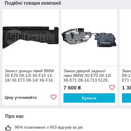
Подібні товари компанії
Захист днища лівий BMW
Замок дверей задньої
Замо
X5 E70 09-13/ X5 F15 13-
лівої BMW X5 E70 09-13/
09-1
18/ X6 E71 08-14/ X6 F16
X6 E71 08-14,713 5128,
E71 
14-19 (Передня), 713
B5316138
19,7
7 600
1 3
₴
5169
Ціну уточнюйте
Купити
Про нас
96% позитивних з 453 відгуків за рік