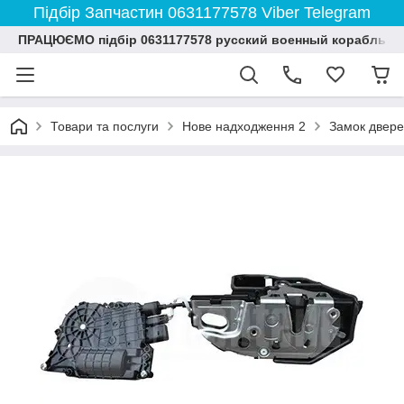
Підбір Запчастин 0631177578 Viber Telegram
ПРАЦЮЄМО підбір 0631177578 русский военный корабль и
Товари та послуги
Нове надходження 2
Замок двере