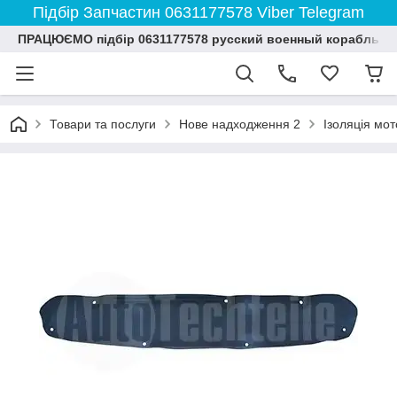
Підбір Запчастин 0631177578 Viber Telegram
ПРАЦЮЄМО підбір 0631177578 русский военный корабль и
Товари та послуги
Нове надходження 2
Ізоляція мо