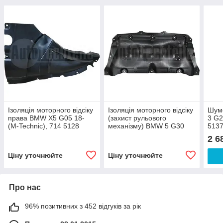
Ізоляція моторного відсіку
Ізоляція моторного відсіку
Шумо
права BMW X5 G05 18-
(захист рульового
3 G2
(M-Technic), 714 5128
механізму) BMW 5 G30
513
16-/5 G31 17-/6 G32 17-/7
2 6
G11 15-22/7 G12 15-22/8
G15 18-, 713
Ціну уточнюйте
Ціну уточнюйте
Про нас
96% позитивних з 452 відгуків за рік